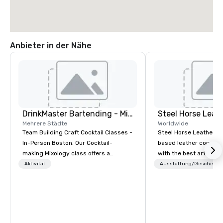
Anbieter in der Nähe
DrinkMaster Bartending - Mixology Team Building
Steel Horse Leat
Mehrere Städte
Worldwide
Team Building Craft Cocktail Classes -
Steel Horse Leather is
In-Person Boston. Our Cocktail-
based leather compan
making Mixology class offers a
with the best artisans 
complete turnkey solution for your
handmade leather bag
Aktivität
Ausstattung/Geschenke
next group event or bonding
duffel bags, messenge
experience. We have an exceptional
more. All of our bags are heirloom
event space with an amazing vibe,
quality and are crafted
perfect for social gatherings. Mocktail
grain leather and are bu
options are available.
Embark on a journey in