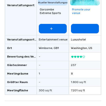
Aktueller Veranstaltungsort
Veranstaltungsort
Gorcombe
Promote your
Extreme Sports
venue
Veranstaltungsortstyp
Entertainment venue
Luxushotel
Ort
Wimborne
, GB1
Washington
, US
Bewertung des Veranstaltungsortes
-
Gästezimmer
-
237
Meetingräume
1
8
Größter Raum
-
1.800 sq ft
Meetingfläche
300 sq ft
7.201 sq ft