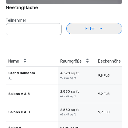
Meetingfläche
Teilnehmer
Filter
Name
Raumgröße
Deckenhöhe
Grand Ballroom
4.320 sq ft
9,9 Fuß
92 x 47 sq ft
2.880 sq ft
Salons A & B
9,9 Fuß
62 x 47 sq ft
2.880 sq ft
Salons B & C
9,9 Fuß
62 x 47 sq ft
Salon A