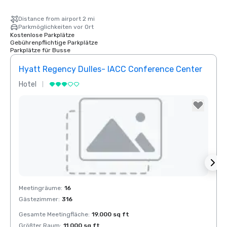
Distance from airport 2 mi
Parkmöglichkeiten vor Ort
Kostenlose Parkplätze
Gebührenpflichtige Parkplätze
Parkplätze für Busse
Hyatt Regency Dulles- IACC Conference Center
JW M
Hotel
Luxus
Removed from favorites
Rem
Meetingräume
:
16
Meeti
Gästezimmer
:
316
Gäste
Gesamte Meetingfläche
:
19.000 sq ft
Gesam
Größter Raum
:
11.000 sq ft
Größt