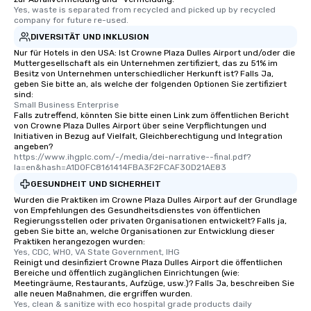
Yes, waste is separated from recycled and picked up by recycled 
company for future re-used.
DIVERSITÄT UND INKLUSION
Nur für Hotels in den USA: Ist Crowne Plaza Dulles Airport und/oder die
Muttergesellschaft als ein Unternehmen zertifiziert, das zu 51% im
Besitz von Unternehmen unterschiedlicher Herkunft ist? Falls Ja,
geben Sie bitte an, als welche der folgenden Optionen Sie zertifiziert
sind:
Small Business Enterprise
Falls zutreffend, könnten Sie bitte einen Link zum öffentlichen Bericht
von Crowne Plaza Dulles Airport über seine Verpflichtungen und
Initiativen in Bezug auf Vielfalt, Gleichberechtigung und Integration
angeben?
https://www.ihgplc.com/-/media/dei-narrative--final.pdf?
la=en&hash=A1D0FC8161414FBA3F2FCAF30D21AE83
GESUNDHEIT UND SICHERHEIT
Wurden die Praktiken im Crowne Plaza Dulles Airport auf der Grundlage
von Empfehlungen des Gesundheitsdienstes von öffentlichen
Regierungsstellen oder privaten Organisationen entwickelt? Falls ja,
geben Sie bitte an, welche Organisationen zur Entwicklung dieser
Praktiken herangezogen wurden:
Yes, CDC, WHO, VA State Government, IHG
Reinigt und desinfiziert Crowne Plaza Dulles Airport die öffentlichen
Bereiche und öffentlich zugänglichen Einrichtungen (wie:
Meetingräume, Restaurants, Aufzüge, usw.)? Falls Ja, beschreiben Sie
alle neuen Maßnahmen, die ergriffen wurden.
Yes, clean & sanitize with eco hospital grade products daily 