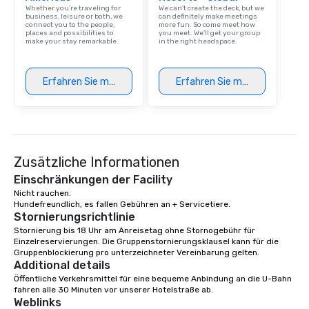
Whether you’re traveling for
We can't create the deck, but we
business, leisure or both, we
can definitely make meetings
connect you to the people,
more fun. So come meet how
places and possibilities to
you meet. We'll get your group
make your stay remarkable.
in the right headspace.
Erfahren Sie mehr
Erfahren Sie mehr
Zusätzliche Informationen
Einschränkungen der Facility
Nicht rauchen.

Hundefreundlich, es fallen Gebühren an + Servicetiere.  
Stornierungsrichtlinie
Stornierung bis 18 Uhr am Anreisetag ohne Stornogebühr für 
Einzelreservierungen. Die Gruppenstornierungsklausel kann für die 
Gruppenblockierung pro unterzeichneter Vereinbarung gelten.
Additional details
Öffentliche Verkehrsmittel für eine bequeme Anbindung an die U-Bahn 
fahren alle 30 Minuten vor unserer Hotelstraße ab.
Weblinks