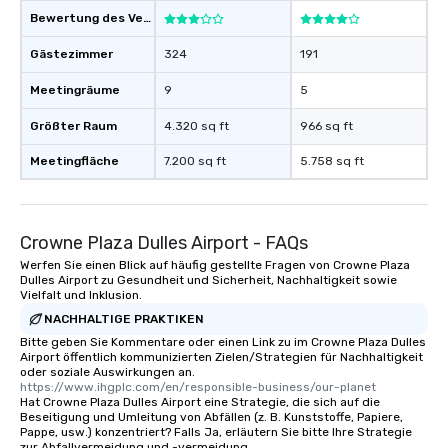
Bewertung des Veranstaltungsortes
Gästezimmer
324
191
Meetingräume
9
5
Größter Raum
4.320 sq ft
966 sq ft
Meetingfläche
7.200 sq ft
5.758 sq ft
Crowne Plaza Dulles Airport - FAQs
Werfen Sie einen Blick auf häufig gestellte Fragen von Crowne Plaza
Dulles Airport zu Gesundheit und Sicherheit, Nachhaltigkeit sowie
Vielfalt und Inklusion.
NACHHALTIGE PRAKTIKEN
Bitte geben Sie Kommentare oder einen Link zu im Crowne Plaza Dulles
Airport öffentlich kommunizierten Zielen/Strategien für Nachhaltigkeit
oder soziale Auswirkungen an.
https://www.ihgplc.com/en/responsible-business/our-planet
Hat Crowne Plaza Dulles Airport eine Strategie, die sich auf die
Beseitigung und Umleitung von Abfällen (z. B. Kunststoffe, Papiere,
Pappe, usw.) konzentriert? Falls Ja, erläutern Sie bitte Ihre Strategie
zur Abfallvermeidung und -vermeidung.