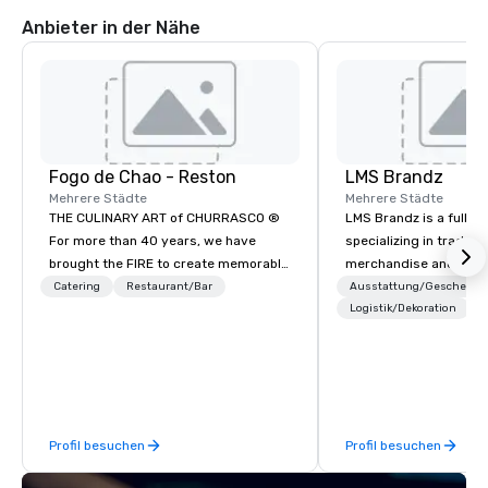
Anbieter in der Nähe
Fogo de Chao - Reston
LMS Brandz
Mehrere Städte
Mehrere Städte
THE CULINARY ART of CHURRASCO ®
LMS Brandz is a full-s
For more than 40 years, we have
specializing in trade 
brought the FIRE to create memorable
merchandise and muc
experiences and an innovative menu
booth giveaways and 
Catering
Restaurant/Bar
Ausstattung/Geschenke
centered around the culinary art of
to executive gifting, d
Logistik/Dekoration
Churrasco: fire-roasted proteins,
banners, signage, fulfi
expertly butchered and grilled over an
logistics, shipping, al
open flame. THE MARKET TABLE A
commerce solutions we 
Culinary Experience Inspired by the
While there are many 
grand kitchen tables on the farms of
companies to choose f
Profil besuchen
Profil besuchen
Southern Brazil, where family and
years of industry exp
friends gather to share the finest
commitment to except