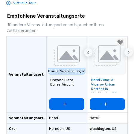
Virtuelle Tour
Empfohlene Veranstaltungsorte
10 andere Veranstaltungsorten entsprachen Ihren
Anforderungen
Aktueller Veranstaltungsort
Veranstaltungsort
Crowne Plaza
Hotel Zena, A
Removed from
Dulles Airport
Viceroy Urban
favorites
Retreat in
Washington DC
Veranstaltungsortstyp
Hotel
Hotel
Ort
Herndon
, US
Washington
, US