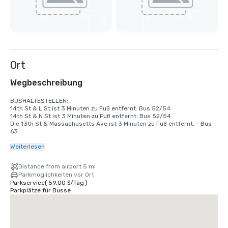
3
weitere
anzeigen
Ort
Wegbeschreibung
BUSHALTESTELLEN:

14th St & L St ist 3 Minuten zu Fuß entfernt: Bus 52/54

14th St & N St ist 3 Minuten zu Fuß entfernt: Bus 52/54

Die 13th St & Massachusetts Ave ist 3 Minuten zu Fuß entfernt. - Bus 
63

U-BAHNLINIEN/HALTESTELLEN:

Weiterlesen
Blau/Silber/Orange Line Mc. Pherson Square Bahnhof

Rote Linie: Farragut North

Distance from airport 5 mi
Gelbe Linie: Mt. Kongresszentrum Vernon Sq./7th St. 

Parkmöglichkeiten vor Ort
Parkservice
(
59,00 $
/
Tag
)
FLUGHÄFEN:

Parkplätze für Busse
DCA: 5 Meilen

IAD: 27 Meilen

BWI: 31 Meilen