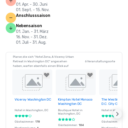
01. Apr. - 30. Juni
01. Sept. - 15. Nov.
Anschlusssaison
Nebensaison
01. Jan. - 31. März
16. Nov. - 31. Dez.
01. Juli - 31. Aug.
Planer, die sich "Hotel Zena, A Viceroy Urban
Retreat in Washington DC" angesehen
6 Veranstaltungsorte
haben, warfen ebenfalls einen Blick auf
Viceroy Washington DC
Kimpton Hotel Monaco
The Westin Wash
Removed from
Removed from
Removed fro
Washington DC
D.C. City Center
favorites
favorites
favorites
Hotel in
Washington
, DC
Boutique Hotel in
Hotel in
Washingt
Washington
, DC
Gästezimmer
:
178
Gästezimmer
:
410
Gästezimmer
:
184