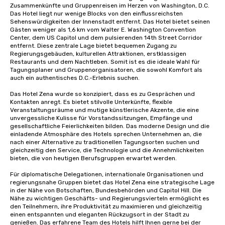
Zusammenkünfte und Gruppenreisen im Herzen von Washington, D.C. 
Das Hotel liegt nur wenige Blocks von den einflussreichsten 
Sehenswürdigkeiten der Innenstadt entfernt. Das Hotel bietet seinen 
Gästen weniger als 1,6 km vom Walter E. Washington Convention 
Center, dem US Capitol und dem pulsierenden 14th Street Corridor 
entfernt. Diese zentrale Lage bietet bequemen Zugang zu 
Regierungsgebäuden, kulturellen Attraktionen, erstklassigen 
Restaurants und dem Nachtleben. Somit ist es die ideale Wahl für 
Tagungsplaner und Gruppenorganisatoren, die sowohl Komfort als 
auch ein authentisches D.C.-Erlebnis suchen.

Das Hotel Zena wurde so konzipiert, dass es zu Gesprächen und 
Kontakten anregt. Es bietet stilvolle Unterkünfte, flexible 
Veranstaltungsräume und mutige künstlerische Akzente, die eine 
unvergessliche Kulisse für Vorstandssitzungen, Empfänge und 
gesellschaftliche Feierlichkeiten bilden. Das moderne Design und die 
einladende Atmosphäre des Hotels sprechen Unternehmen an, die 
nach einer Alternative zu traditionellen Tagungsorten suchen und 
gleichzeitig den Service, die Technologie und die Annehmlichkeiten 
bieten, die von heutigen Berufsgruppen erwartet werden.

Für diplomatische Delegationen, internationale Organisationen und 
regierungsnahe Gruppen bietet das Hotel Zena eine strategische Lage 
in der Nähe von Botschaften, Bundesbehörden und Capitol Hill. Die 
Nähe zu wichtigen Geschäfts- und Regierungsvierteln ermöglicht es 
den Teilnehmern, ihre Produktivität zu maximieren und gleichzeitig 
einen entspannten und eleganten Rückzugsort in der Stadt zu 
genießen. Das erfahrene Team des Hotels hilft Ihnen gerne bei der 