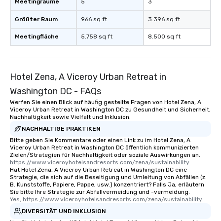
Meetingräume
5
3
Größter Raum
966 sq ft
3.396 sq ft
Meetingfläche
5.758 sq ft
8.500 sq ft
Hotel Zena, A Viceroy Urban Retreat in
Washington DC - FAQs
Werfen Sie einen Blick auf häufig gestellte Fragen von Hotel Zena, A
Viceroy Urban Retreat in Washington DC zu Gesundheit und Sicherheit,
Nachhaltigkeit sowie Vielfalt und Inklusion.
NACHHALTIGE PRAKTIKEN
Bitte geben Sie Kommentare oder einen Link zu im Hotel Zena, A
Viceroy Urban Retreat in Washington DC öffentlich kommunizierten
Zielen/Strategien für Nachhaltigkeit oder soziale Auswirkungen an.
https://www.viceroyhotelsandresorts.com/zena/sustainability
Hat Hotel Zena, A Viceroy Urban Retreat in Washington DC eine
Strategie, die sich auf die Beseitigung und Umleitung von Abfällen (z.
B. Kunststoffe, Papiere, Pappe, usw.) konzentriert? Falls Ja, erläutern
Sie bitte Ihre Strategie zur Abfallvermeidung und -vermeidung.
Yes, https://www.viceroyhotelsandresorts.com/zena/sustainability
DIVERSITÄT UND INKLUSION