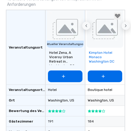
Anforderungen
Aktueller Veranstaltungsort
Veranstaltungsort
Hotel Zena, A
Kimpton Hotel
Removed from
Viceroy Urban
Monaco
favorites
Retreat in
Washington DC
Washington DC
Veranstaltungsortstyp
Hotel
Boutique hotel
Ort
Washington
, US
Washington
, US
Bewertung des Veranstaltungsortes
Gästezimmer
191
184