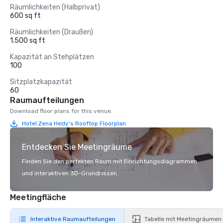
Räumlichkeiten (Halbprivat)
600 sq ft
Räumlichkeiten (Draußen)
1.500 sq ft
Kapazität an Stehplätzen
100
Sitzplatzkapazität
60
Raumaufteilungen
Download floor plans for this venue.
Hotel Zena Hedy's Rooftop Floorplan
Entdecken Sie Meetingräume
Finden Sie den perfekten Raum mit Einrichtungsdiagrammen
und interaktiven 3D-Grundrissen.
Meetingfläche
Interaktive Raumaufteilungen
Tabelle mit Meetingräumen