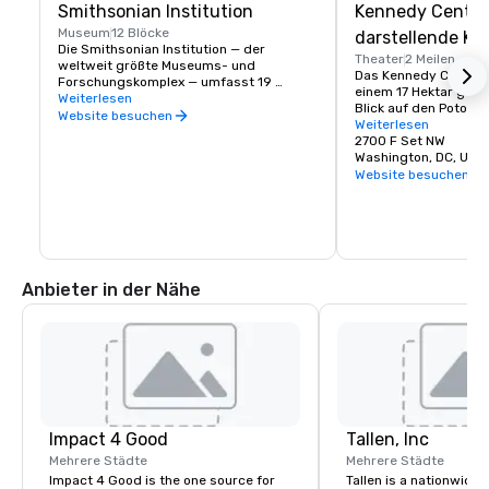
Smithsonian Institution
Kennedy Center
Museum
12 Blöcke
darstellende Ku
Die Smithsonian Institution — der 
Theater
2 Meilen
weltweit größte Museums- und 
Das Kennedy Center b
Forschungskomplex — umfasst 19 
einem 17 Hektar groß
Museen und Galerien sowie den National 
Weiterlesen
Blick auf den Potomac
Zoological Park. 

Website besuchen
Washington, D.C., und
Weiterlesen
lebendiges Denkmal f
2700 F Set NW
Die meisten Smithsonian-Museen und 
Kennedy sowie die ge
Washington, DC, US 
der National Zoo sind kostenlos und das 
Kunsteinrichtung des
Website besuchen
ganze Jahr über geöffnet, außer am 25. 
Tournee-Produktione
Dezember.
Center und seine Fer
Internetübertragunge
Jahr mehr als 40 Mill
der ganzen Welt. Im 
Programms Performing
Anbieter in der Nähe
Everyone des Kenned
jedes Jahr mehr als 
Aufführungen mit inte
nationalen und lokale
angeboten. Dazu gehö
Konzerte um 18 Uhr au
Stage — die jetzt in i
stattfindet —, die liv
gestreamt und auf K
digital archiviert we
Impact 4 Good
Tallen, Inc
Mehrere Städte
Mehrere Städte
Impact 4 Good is the one source for
Tallen is a nationwide 