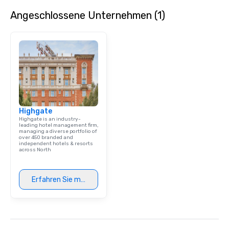
Angeschlossene Unternehmen (1)
Highgate
Highgate is an industry-
leading hotel management firm,
managing a diverse portfolio of
over 450 branded and
independent hotels & resorts
across North
Erfahren Sie mehr