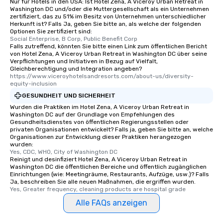
Nur für Hotels in den USA: Ist Hotel Zena, A Viceroy Urban Retreat in
Washington DC und/oder die Muttergesellschaft als ein Unternehmen
zertifiziert, das zu 51% im Besitz von Unternehmen unterschiedlicher
Herkunft ist? Falls Ja, geben Sie bitte an, als welche der folgenden
Optionen Sie zertifiziert sind:
Social Enterprise, B Corp, Public Benefit Corp
Falls zutreffend, könnten Sie bitte einen Link zum öffentlichen Bericht
von Hotel Zena, A Viceroy Urban Retreat in Washington DC über seine
Verpflichtungen und Initiativen in Bezug auf Vielfalt,
Gleichberechtigung und Integration angeben?
https://www.viceroyhotelsandresorts.com/about-us/diversity-
equity-inclusion
GESUNDHEIT UND SICHERHEIT
Wurden die Praktiken im Hotel Zena, A Viceroy Urban Retreat in
Washington DC auf der Grundlage von Empfehlungen des
Gesundheitsdienstes von öffentlichen Regierungsstellen oder
privaten Organisationen entwickelt? Falls ja, geben Sie bitte an, welche
Organisationen zur Entwicklung dieser Praktiken herangezogen
wurden:
Yes, CDC, WHO, City of Washington DC
Reinigt und desinfiziert Hotel Zena, A Viceroy Urban Retreat in
Washington DC die öffentlichen Bereiche und öffentlich zugänglichen
Einrichtungen (wie: Meetingräume, Restaurants, Aufzüge, usw.)? Falls
Ja, beschreiben Sie alle neuen Maßnahmen, die ergriffen wurden.
Yes, Greater frequency, cleaning products are hospital grade
Alle FAQs anzeigen