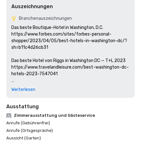
Auszeichnungen
Branchenauszeichnungen
Das beste Boutique-Hotel in Washington, D.C.

https://www.forbes.com/sites/forbes-personal-
shopper/2023/04/05/best-hotels-in-washington-dc/?
sh=b11c4d26cb31

Das beste Hotel von Riggs in Washington DC — T+L 2023

https://www.travelandleisure.com/best-washington-dc-
hotels-2023-7547041

Weiterlesen
Preisträger des Michelin Key Award

https://guide.michelin.com/us/en/article/travel/guide-
Ausstattung
to-all-michelin-key-hotels-washington-dc-2024

Zimmerausstattung und Gästeservice
Silver Lyan - Beste Hotelbar der WELT

Anrufe (Gebührenfrei)
https://www.foodandwine.com/global-tastemakers-
Anrufe (Ortsgespräche)
winner-best-united-states-hotel-bars-2024-8611151

Aussicht (Garten)