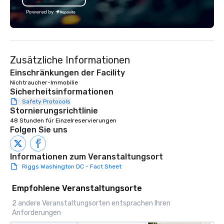
mission to make the vision come alive.
Powered by
Tiffany stresses the fact she can
make anything you want happen,
within your budget. "Practical and
Pretty" is one of her favorite lines!
Zusätzliche Informationen
Event planning isn't just something
Tiffany does, it's who she is!
Einschränkungen der Facility
Nichtraucher-Immobilie
Sicherheitsinformationen
Safety Protocols
Stornierungsrichtlinie
48 Stunden für Einzelreservierungen
Folgen Sie uns
Informationen zum Veranstaltungsort
Riggs Washington DC - Fact Sheet
Empfohlene Veranstaltungsorte
2 andere Veranstaltungsorten entsprachen Ihren
Anforderungen