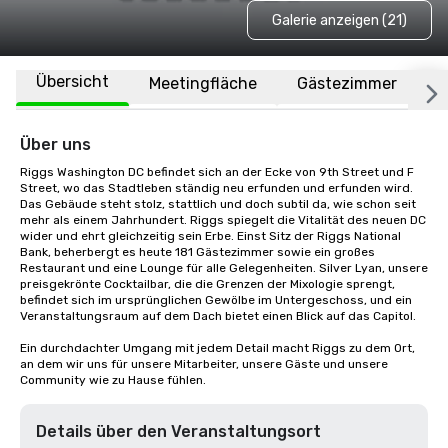
Galerie anzeigen (21)
Übersicht
Meetingfläche
Gästezimmer
O
Über uns
Riggs Washington DC befindet sich an der Ecke von 9th Street und F 
Street, wo das Stadtleben ständig neu erfunden und erfunden wird. 
Das Gebäude steht stolz, stattlich und doch subtil da, wie schon seit 
mehr als einem Jahrhundert. Riggs spiegelt die Vitalität des neuen DC 
wider und ehrt gleichzeitig sein Erbe. Einst Sitz der Riggs National 
Bank, beherbergt es heute 181 Gästezimmer sowie ein großes 
Restaurant und eine Lounge für alle Gelegenheiten. Silver Lyan, unsere 
preisgekrönte Cocktailbar, die die Grenzen der Mixologie sprengt, 
befindet sich im ursprünglichen Gewölbe im Untergeschoss, und ein 
Veranstaltungsraum auf dem Dach bietet einen Blick auf das Capitol. 

Ein durchdachter Umgang mit jedem Detail macht Riggs zu dem Ort, 
an dem wir uns für unsere Mitarbeiter, unsere Gäste und unsere 
Community wie zu Hause fühlen.
Details über den Veranstaltungsort