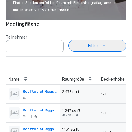
Finden Sie den perfekten Raum mit Einrichtungsdiagrammen
und interaktiven 3D-Grundrissen.
Meetingfläche
Teilnehmer
Filter
Name
Raumgröße
Deckenhöhe
Rooftop at Riggs Atrium
2.478 sq ft
12 Fuß
-
Rooftop at Riggs Atrium South
1.347 sq ft
12 Fuß
43 x 27 sq ft
|
Rooftop at Riggs Atrium North
1.131 sq ft
12 Fuß