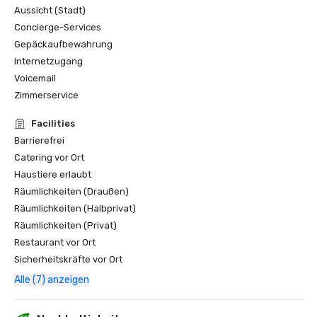
Aussicht (Stadt)
AFAR Magazin

https://www.afar.com/magazine/the-best-hotel-bars-
Concierge-Services
in-the-world
Gepäckaufbewahrung
Internetzugang
Voicemail
Zimmerservice
Facilities
Barrierefrei
Catering vor Ort
Haustiere erlaubt
Räumlichkeiten (Draußen)
Räumlichkeiten (Halbprivat)
Räumlichkeiten (Privat)
Restaurant vor Ort
Sicherheitskräfte vor Ort
Alle (7) anzeigen