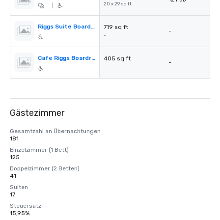
20 x 29 sq ft
|
Riggs Suite Boardroom
719 sq ft
-
-
Cafe Riggs Boardroom
405 sq ft
-
-
Gästezimmer
Gesamtzahl an Übernachtungen
181
Einzelzimmer (1 Bett)
125
Doppelzimmer (2 Betten)
41
Suiten
17
Steuersatz
15,95%