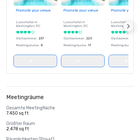
Promote your venue
Promote your venue
Promote your ve
Luxushotel in
Luxushotel in
Luxushotel in
Washington
, DC
Washington
, DC
Washington
, DC
Gästezimmer
:
237
Gästezimmer
:
220
Gästezimmer
:
237
Meetingräume
:
8
Meetingräume
:
17
Meetingräume
:
8
Meetingräume
Gesamte Meetingfläche
7.450 sq ft
Größter Raum
2.478 sq ft
Räumlichkeiten (Privat)