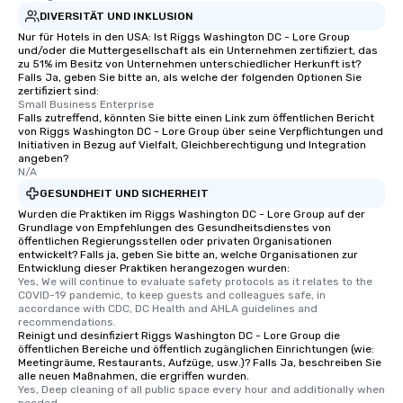
DIVERSITÄT UND INKLUSION
Nur für Hotels in den USA: Ist Riggs Washington DC - Lore Group
und/oder die Muttergesellschaft als ein Unternehmen zertifiziert, das
zu 51% im Besitz von Unternehmen unterschiedlicher Herkunft ist?
Falls Ja, geben Sie bitte an, als welche der folgenden Optionen Sie
zertifiziert sind:
Small Business Enterprise
Falls zutreffend, könnten Sie bitte einen Link zum öffentlichen Bericht
von Riggs Washington DC - Lore Group über seine Verpflichtungen und
Initiativen in Bezug auf Vielfalt, Gleichberechtigung und Integration
angeben?
N/A
GESUNDHEIT UND SICHERHEIT
Wurden die Praktiken im Riggs Washington DC - Lore Group auf der
Grundlage von Empfehlungen des Gesundheitsdienstes von
öffentlichen Regierungsstellen oder privaten Organisationen
entwickelt? Falls ja, geben Sie bitte an, welche Organisationen zur
Entwicklung dieser Praktiken herangezogen wurden:
Yes, We will continue to evaluate safety protocols as it relates to the 
COVID-19 pandemic, to keep guests and colleagues safe, in 
accordance with CDC, DC Health and AHLA guidelines and 
recommendations.
Reinigt und desinfiziert Riggs Washington DC - Lore Group die
öffentlichen Bereiche und öffentlich zugänglichen Einrichtungen (wie:
Meetingräume, Restaurants, Aufzüge, usw.)? Falls Ja, beschreiben Sie
alle neuen Maßnahmen, die ergriffen wurden.
Yes, Deep cleaning of all public space every hour and additionally when 