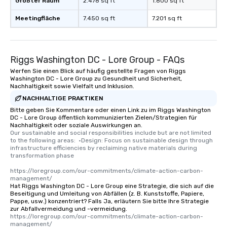
Größter Raum
2.478 sq ft
1.800 sq ft
Meetingfläche
7.450 sq ft
7.201 sq ft
Riggs Washington DC - Lore Group - FAQs
Werfen Sie einen Blick auf häufig gestellte Fragen von Riggs
Washington DC - Lore Group zu Gesundheit und Sicherheit,
Nachhaltigkeit sowie Vielfalt und Inklusion.
NACHHALTIGE PRAKTIKEN
Bitte geben Sie Kommentare oder einen Link zu im Riggs Washington
DC - Lore Group öffentlich kommunizierten Zielen/Strategien für
Nachhaltigkeit oder soziale Auswirkungen an.
Our sustainable and social responsibilities include but are not limited 
to the following areas:  •Design: Focus on sustainable design through 
infrastructure efficiencies by reclaiming native materials during 
transformation phase

https://loregroup.com/our-commitments/climate-action-carbon-
management/
Hat Riggs Washington DC - Lore Group eine Strategie, die sich auf die
Beseitigung und Umleitung von Abfällen (z. B. Kunststoffe, Papiere,
Pappe, usw.) konzentriert? Falls Ja, erläutern Sie bitte Ihre Strategie
zur Abfallvermeidung und -vermeidung.
https://loregroup.com/our-commitments/climate-action-carbon-
management/