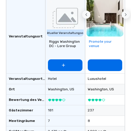
Aktueller Veranstaltungsort
Veranstaltungsort
Riggs Washington
Promote your
DC - Lore Group
venue
Veranstaltungsortstyp
Hotel
Luxushotel
Ort
Washington
, US
Washington
, US
Bewertung des Veranstaltungsortes
Gästezimmer
181
237
Meetingräume
7
8