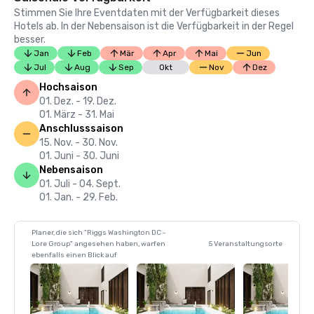
Stimmen Sie Ihre Eventdaten mit der Verfügbarkeit dieses
Hotels ab. In der Nebensaison ist die Verfügbarkeit in der Regel
besser.
Jan
Feb
Mär
Apr
Mai
Jun
Jul
Aug
Sep
Okt
Nov
Dez
Hochsaison
01. Dez. - 19. Dez.
01. März - 31. Mai
Anschlusssaison
15. Nov. - 30. Nov.
01. Juni - 30. Juni
Nebensaison
01. Juli - 04. Sept.
01. Jan. - 29. Feb.
Planer, die sich "Riggs Washington DC -
Lore Group" angesehen haben, warfen
5 Veranstaltungsorte
ebenfalls einen Blick auf