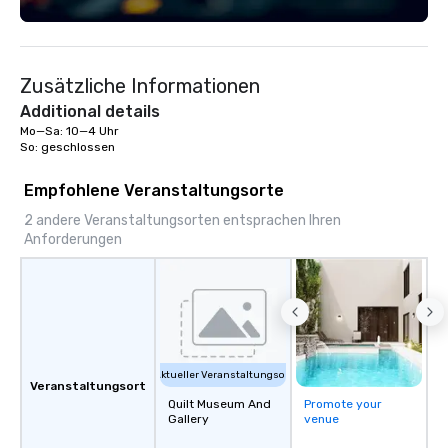
technology, staffing, and on-site
execution—making it easy for planners
and DMCs to deliver smooth, high-
impact events anywhere in the world.
Zusätzliche Informationen
We’re proud to be recognized as a
Cvent Top Vendor, trusted by event
Additional details
professionals for our global reach,
Mo—Sa: 10—4 Uhr

So: geschlossen
flexibility, and reliable execution.
Empfohlene Veranstaltungsorte
2 andere Veranstaltungsorten entsprachen Ihren
Anforderungen
Aktueller Veranstaltungsort
Veranstaltungsort
Quilt Museum And
Promote your
Gallery
venue