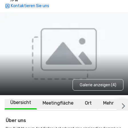
7PW
Kontaktieren Sie uns
Galerie anzeigen (4)
Übersicht
Meetingfläche
Ort
Mehr
F
Über uns