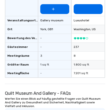
Veranstaltungsortstyp
Gallery museum
Luxushotel
Ort
York
, GB1
Washington
, US
Bewertung des Veranstaltungsortes
-
Gästezimmer
-
237
Meetingräume
3
8
Größter Raum
1 sq ft
1.800 sq ft
Meetingfläche
-
7.201 sq ft
Quilt Museum And Gallery - FAQs
Werfen Sie einen Blick auf häufig gestellte Fragen von Quilt Museum
And Gallery zu Gesundheit und Sicherheit, Nachhaltigkeit sowie
Vielfalt und Inklusion.