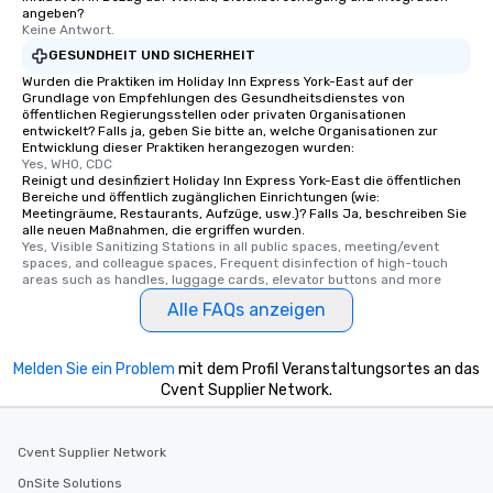
angeben?
Keine Antwort.
GESUNDHEIT UND SICHERHEIT
Wurden die Praktiken im Holiday Inn Express York-East auf der
Grundlage von Empfehlungen des Gesundheitsdienstes von
öffentlichen Regierungsstellen oder privaten Organisationen
entwickelt? Falls ja, geben Sie bitte an, welche Organisationen zur
Entwicklung dieser Praktiken herangezogen wurden:
Yes, WHO, CDC
Reinigt und desinfiziert Holiday Inn Express York-East die öffentlichen
Bereiche und öffentlich zugänglichen Einrichtungen (wie:
Meetingräume, Restaurants, Aufzüge, usw.)? Falls Ja, beschreiben Sie
alle neuen Maßnahmen, die ergriffen wurden.
Yes, Visible Sanitizing Stations in all public spaces, meeting/event 
spaces, and colleague spaces, Frequent disinfection of high-touch 
areas such as handles, luggage cards, elevator buttons and more
Alle FAQs anzeigen
Melden Sie ein Problem
mit dem Profil Veranstaltungsortes an das
Cvent Supplier Network.
Cvent Supplier Network
OnSite Solutions