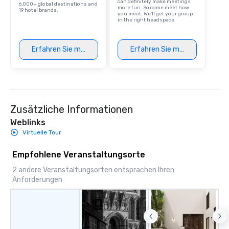
can definitely make meetings
6,000+ global destinations and
more fun. So come meet how
19 hotel brands.
you meet. We'll get your group
in the right headspace.
Erfahren Sie mehr
Erfahren Sie mehr
Zusätzliche Informationen
Weblinks
Virtuelle Tour
Empfohlene Veranstaltungsorte
2 andere Veranstaltungsorten entsprachen Ihren
Anforderungen