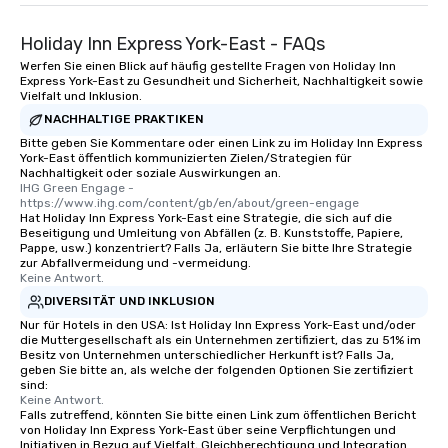
Holiday Inn Express York-East - FAQs
Werfen Sie einen Blick auf häufig gestellte Fragen von Holiday Inn
Express York-East zu Gesundheit und Sicherheit, Nachhaltigkeit sowie
Vielfalt und Inklusion.
NACHHALTIGE PRAKTIKEN
Bitte geben Sie Kommentare oder einen Link zu im Holiday Inn Express
York-East öffentlich kommunizierten Zielen/Strategien für
Nachhaltigkeit oder soziale Auswirkungen an.
IHG Green Engage - 
https://www.ihg.com/content/gb/en/about/green-engage
Hat Holiday Inn Express York-East eine Strategie, die sich auf die
Beseitigung und Umleitung von Abfällen (z. B. Kunststoffe, Papiere,
Pappe, usw.) konzentriert? Falls Ja, erläutern Sie bitte Ihre Strategie
zur Abfallvermeidung und -vermeidung.
Keine Antwort.
DIVERSITÄT UND INKLUSION
Nur für Hotels in den USA: Ist Holiday Inn Express York-East und/oder
die Muttergesellschaft als ein Unternehmen zertifiziert, das zu 51% im
Besitz von Unternehmen unterschiedlicher Herkunft ist? Falls Ja,
geben Sie bitte an, als welche der folgenden Optionen Sie zertifiziert
sind:
Keine Antwort.
Falls zutreffend, könnten Sie bitte einen Link zum öffentlichen Bericht
von Holiday Inn Express York-East über seine Verpflichtungen und
Initiativen in Bezug auf Vielfalt, Gleichberechtigung und Integration