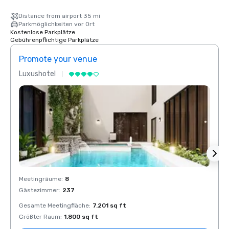
Distance from airport 35 mi
Parkmöglichkeiten vor Ort
Kostenlose Parkplätze
Gebührenpflichtige Parkplätze
Promote your venue
Prom
Luxushotel
Luxus
Meetingräume
:
8
Meeti
Gästezimmer
:
237
Gäste
Gesamte Meetingfläche
:
7.201 sq ft
Gesam
Größter Raum
:
1.800 sq ft
Größt