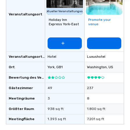
Aktueller Veranstaltungsort
Veranstaltungsort
Holiday Inn
Promote your
Express York-East
venue
Veranstaltungsortstyp
Hotel
Luxushotel
Ort
York
, GB1
Washington
, US
Bewertung des Veranstaltungsortes
Gästezimmer
49
237
Meetingräume
3
8
Größter Raum
938 sq ft
1.800 sq ft
Meetingfläche
1.393 sq ft
7.201 sq ft