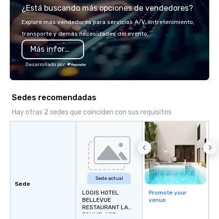
¿Está buscando más opciones de vendedores?
you will know quality when you travel
with La Costa Limousine.
Explore más vendedores para servicios A/V, entretenimiento,
transporte y demás necesidades del evento.
Más información
Desarrollado por
Sedes recomendadas
Hay otras 2 sedes que coinciden con sus requisitos
Sede actual
Sede
LOGIS HOTEL
Promote your
BELLEVUE
venue
RESTAURANT LA
POMME d'OR