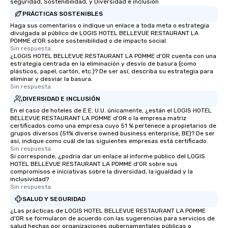
seguridad, Sostenibilidad, y Diversidad e inclusión
PRÁCTICAS SOSTENIBLES
Haga sus comentarios o indique un enlace a toda meta o estrategia
divulgada al público de LOGIS HOTEL BELLEVUE RESTAURANT LA
POMME d'OR sobre sostenibilidad o de impacto social.
Sin respuesta.
¿LOGIS HOTEL BELLEVUE RESTAURANT LA POMME d'OR cuenta con una
estrategia centrada en la eliminación y desvío de basura (como
plásticos, papel, cartón, etc.)? De ser así, describa su estrategia para
eliminar y desviar la basura.
Sin respuesta.
DIVERSIDAD E INCLUSIÓN
En el caso de hoteles de E.E. U.U. únicamente, ¿están el LOGIS HOTEL
BELLEVUE RESTAURANT LA POMME d'OR o la empresa matriz
certificados como una empresa cuyo 51 % pertenece a propietarios de
grupos diversos (51% diverse owned business enterprise, BE)? De ser
así, indique como cuál de las siguientes empresas está certificado.
Sin respuesta.
Si corresponde, ¿podría dar un enlace al informe público del LOGIS
HOTEL BELLEVUE RESTAURANT LA POMME d'OR sobre sus
compromisos e iniciativas sobre la diversidad, la igualdad y la
inclusividad?
Sin respuesta.
SALUD Y SEGURIDAD
¿Las prácticas de LOGIS HOTEL BELLEVUE RESTAURANT LA POMME
d'OR se formularon de acuerdo con las sugerencias para servicios de
salud hechas por organizaciones gubernamentales públicas o