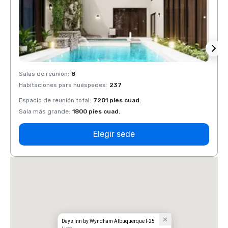
Salas de reunión
:
8
Salas 
Habitaciones para huéspedes
:
237
Habit
Espacio de reunión total
:
7201 pies cuad.
Espaci
Sala más grande
:
1800 pies cuad.
Sala 
Elegir sede
Days Inn by Wyndham Albuquerque I-25