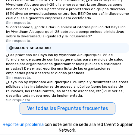
En el caso de hoteles de E.E. U.U. únicamente, ¿están el Days Inn by
Wyndham Albuquerque I-25 o la empresa matriz certificados como
una empresa cuyo 51 % pertenece a propietarios de grupos diversos
(51% diverse owned business enterprise, BE)? De ser así, indique como
cuál de las siguientes empresas está certificado.
Sin respuesta.
Si corresponde, ¿podría dar un enlace al informe público del Days Inn
by Wyndham Albuquerque I-25 sobre sus compromisos e iniciativas
sobre la diversidad, la igualdad y la inclusividad?
Sin respuesta.
SALUD Y SEGURIDAD
¿Las prácticas de Days Inn by Wyndham Albuquerque I-25 se
formularon de acuerdo con las sugerencias para servicios de salud
hechas por organizaciones gubernamentales públicas o entidades
privadas? De ser así, escriba una lista de las organizaciones
empleadas para desarrollar dichas prácticas.
Sin respuesta.
¿Days Inn by Wyndham Albuquerque I-25 limpia y desinfecta las áreas
públicas y las instalaciones de acceso al público (como las salas de
reuniones, los restaurantes, las áreas de ascensor, etc.)? De ser así,
describa toda nueva medida implementada.
Sin respuesta.
Ver todas las Preguntas frecuentes
Reporte un problema
con este perfil de sede a la red Cvent Supplier
Network.