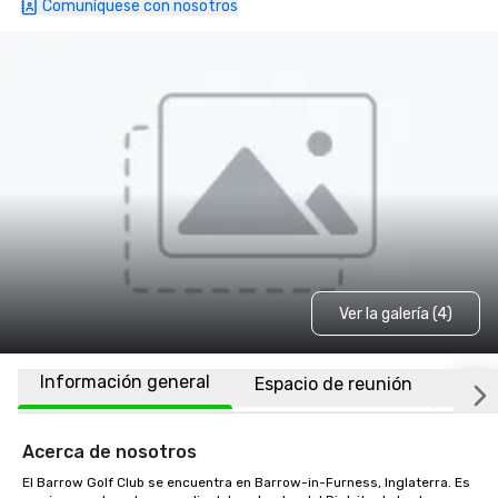
Comuníquese con nosotros
Ver la galería (4)
Información general
Espacio de reunión
Ubic
Acerca de nosotros
El Barrow Golf Club se encuentra en Barrow-in-Furness, Inglaterra. Es 