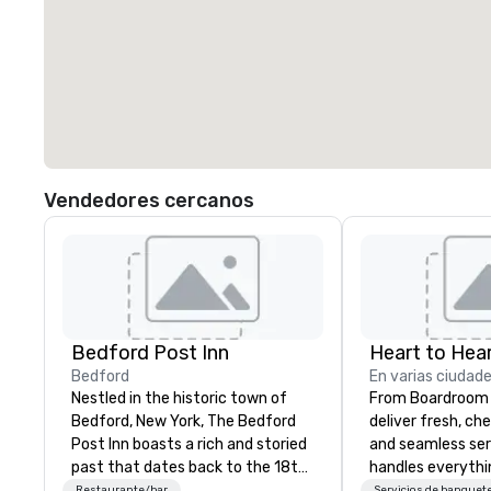
Vendedores cercanos
Bedford Post Inn
Heart to Hear
Bedford
En varias ciudad
Nestled in the historic town of
From Boardroom 
Bedford, New York, The Bedford
deliver fresh, ch
Post Inn boasts a rich and storied
and seamless ser
past that dates back to the 18th
handles everyth
century. Originally constructed in
event coordinati
Restaurante/bar
Servicios de banquet