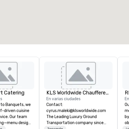
t Catering
KLS Worldwide Chauffered Services
R
es
En varias ciudades
En
to Banquets, we
Contact:
Our 
ef-driven cuisine
cyrus.maleki@klsworldwide.com
me
vice. Our team
The Leading Luxury Ground
by
ing—menu design,
Transportation company since
ob
on, and flawless
1998
th
es
Transporte
Lo