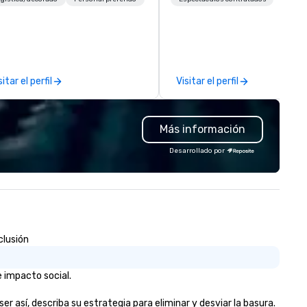
u’re looking for in an event,
keen insight, psychology, and
eting, or general session:
touch of mystery into
fine. - Next, we utilize our
unforgettable experiences fo
eative juices and background in
audiences. Gary's presentati
e corporate and entertainment
explores the intersection of
sitar el perfil
Visitar el perfil
dustries to conceptualize the
deception, intuition, and the
st innovative events for your
human mind. Whether in inti
ests: design. - Finally, we tie it
gatherings or larger venues, h
Más información
l together to create a branded,
style emphasizes connection
teractive experience structured
wonder, and the deeper myst
Desarrollado por
ound your vision and goals:
behind what it means to thin
liver. - russell harris EVENT
believe. Testimonials: • “Gary
OUP is a certified diversity
performed as a keynote for a
ompany and committed partner
conference I help organize an
at will bring your vision for your
was awesome! The audience
ts to life. Listening is an
loved him and his presentati
clusión
portant skill that is often
was wonderful. He was also re
rgotten in relationships, which
easy to work with and an am
 why it’s our goal to provide
professional.” – Alex W. • “In
 impacto social.
ceptional service throughout all
addition to his phenomenal s
ages of the event production
performance, Gary was great
 así, describa su estrategia para eliminar y desviar la basura.