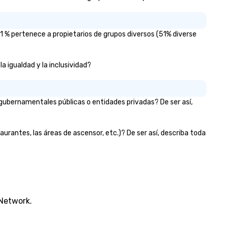
ocess by listening to your top
work with behind the scenes 
jectives and goals and then
we discussed the finer details
livering on them. By utilizing
around planning the event. Hi
 % pertenece a propietarios de grupos diversos (51% diverse
e most current trends in event
show is well-designed and pl
chnology and our countless
to perfection, and he comes
sources in the industry, we will
ready with everything neede
a igualdad y la inclusividad?
ing the experience to life for
deliver a high-value performa
ur event while staying within
- Jodi S. • “Gary was a keyno
dget. Some of our areas of
speaker at the annual Gatew
gubernamentales públicas o entidades privadas? De ser así,
pertise and service include: o
Innovation conference in St.
p event managers o brand
Louis. Gary was very easy to 
periences & activations o
with prior to the conference.
aurantes, las áreas de ascensor, etc.)? De ser así, describa toda
stom environmental design o
was very responsive on all
ght design o audio visual & sound
communication and question
content strategy o business
Gary delivered a great keyno
ater production o production
with mind-boggling exercises
ign & management o contract
that engaged the entire aud
tiations o registration
of 1,500 attendees. The aud
nagement o team building
participation, exercises, and
 Network.
trade show design and
messaging all worked very wel
oduction o international travel
together in delivering an