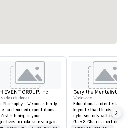
H EVENT GROUP, Inc.
Gary the Mentalist
 varias ciudades
Worldwide
Philosophy: - We consistently
Educational and entertaining
et and exceed expectations
keynote that blends
 first listening to your
cybersecurity with mentalis
jectives to make sure you gain
Gary S. Chan is a performing
e return on the experience that
mentalist known for blending
gística/decorado
Personal preferido
Espectáculos contratados