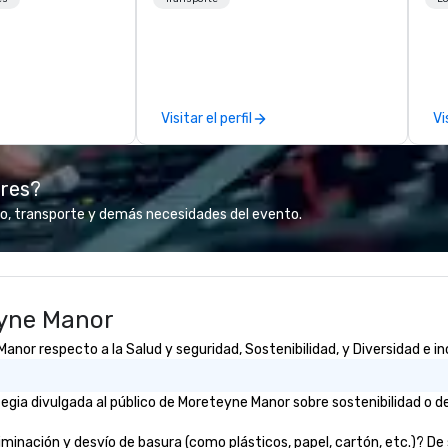
u can focus on
yo
me
t to Heart
de
Fort Worth’s
cr
or corporate and
th
Visitar el perfil
Vi
in
mo
gu
ores?
al
in
o, transporte y demás necesidades del evento.
ar
de
GR
c
eyne Manor
th
even
or respecto a la Salud y seguridad, Sostenibilidad, y Diversidad e in
im
fo
is
gia divulgada al público de Moreteyne Manor sobre sostenibilidad o de
ex
st
nación y desvío de basura (como plásticos, papel, cartón, etc.)? De ser