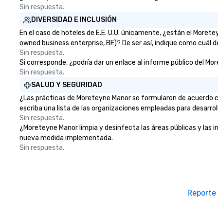
enjoying the warmth and
Sin respuesta.
hospitality of this rural haven. The
DIVERSIDAD E INCLUSIÓN
inn’s strategic location
En el caso de hoteles de E.E. U.U. únicamente, ¿están el More
contributed to its significance in
owned business enterprise, BE)? De ser así, indique como cuál d
the area, making it a bustling spot
Sin respuesta.
of activity for both locals and
Si corresponde, ¿podría dar un enlace al informe público del Mor
travelers. As transportation
Sin respuesta.
evolved and the age of
SALUD Y SEGURIDAD
stagecoaches waned, the
¿Las prácticas de Moreteyne Manor se formularon de acuerdo co
Bedford Post Inn transitioned into
escriba una lista de las organizaciones empleadas para desarrol
a private residence in the 19th
Sin respuesta.
and early 20th centuries. The
¿Moreteyne Manor limpia y desinfecta las áreas públicas y las in
building’s historic charm and
nueva medida implementada.
rustic architecture were
Sin respuesta.
meticulously preserved by its
various owners, each contributing
to its legacy. In 2007 actor
Richard Gere and his business
partner Russell Hernandez
Reporte
acquired the property, recognizing
its potential and historical