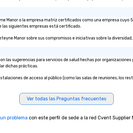
pr
ob
de
teyne Manor o la empresa matriz certificados como una empresa cuyo 51
th
e las siguientes empresas está certificado.
te
re
eteyne Manor sobre sus compromisos e iniciativas sobre la diversidad, l
br
yo
bu
n las sugerencias para servicios de salud hechas por organizaciones 
ex
lar dichas prácticas.
cm
ex
stalaciones de acceso al público (como las salas de reuniones, los rest
cu
li
o 
the
Ver todas las Preguntas frecuentes
des
nego
ma
 un problema
con este perfil de sede a la red Cvent Supplier
events o 
pr