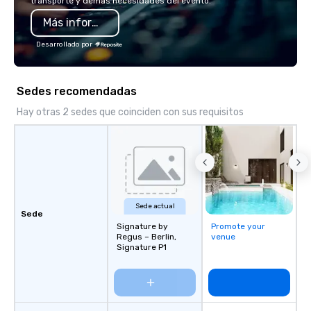
transporte y demás necesidades del evento.
Más información
Desarrollado por
Sedes recomendadas
Hay otras 2 sedes que coinciden con sus requisitos
Sede actual
Sede
Signature by
Promote your
Regus – Berlin,
venue
Signature P1