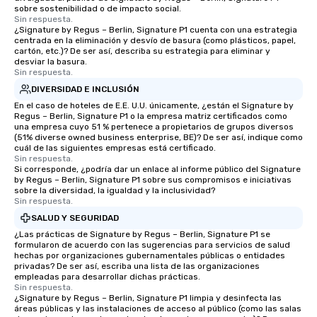
sobre sostenibilidad o de impacto social.
Sin respuesta.
¿Signature by Regus – Berlin, Signature P1 cuenta con una estrategia
centrada en la eliminación y desvío de basura (como plásticos, papel,
cartón, etc.)? De ser así, describa su estrategia para eliminar y
desviar la basura.
Sin respuesta.
DIVERSIDAD E INCLUSIÓN
En el caso de hoteles de E.E. U.U. únicamente, ¿están el Signature by
Regus – Berlin, Signature P1 o la empresa matriz certificados como
una empresa cuyo 51 % pertenece a propietarios de grupos diversos
(51% diverse owned business enterprise, BE)? De ser así, indique como
cuál de las siguientes empresas está certificado.
Sin respuesta.
Si corresponde, ¿podría dar un enlace al informe público del Signature
by Regus – Berlin, Signature P1 sobre sus compromisos e iniciativas
sobre la diversidad, la igualdad y la inclusividad?
Sin respuesta.
SALUD Y SEGURIDAD
¿Las prácticas de Signature by Regus – Berlin, Signature P1 se
formularon de acuerdo con las sugerencias para servicios de salud
hechas por organizaciones gubernamentales públicas o entidades
privadas? De ser así, escriba una lista de las organizaciones
empleadas para desarrollar dichas prácticas.
Sin respuesta.
¿Signature by Regus – Berlin, Signature P1 limpia y desinfecta las
áreas públicas y las instalaciones de acceso al público (como las salas