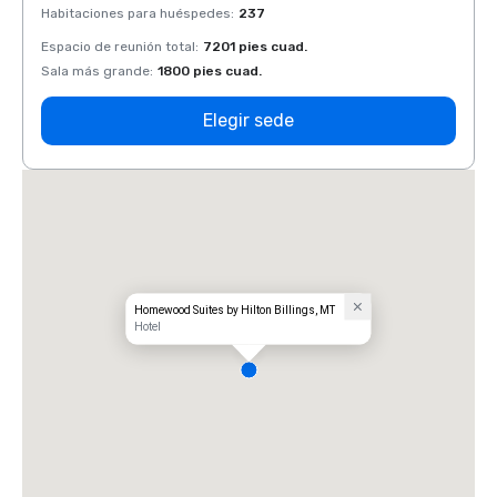
Habitaciones para huéspedes
:
237
Habit
Espacio de reunión total
:
7201 pies cuad.
Espaci
Sala más grande
:
1800 pies cuad.
Sala 
Elegir sede
Homewood Suites by Hilton Billings, MT
Hotel