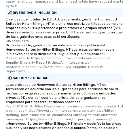
baseline, and our managed and franchised hotels have reduced waste 
by 62%.
DIVERSIDAD E INCLUSIÓN
En el caso de hoteles de E.E. U.U. únicamente, ¿están el Homewood
Suites by Hilton Billings, MT o la empresa matriz certificados como una
empresa cuyo 51 % pertenece a propietarios de grupos diversos (51%
diverse owned business enterprise, BE)? De ser así, indique como cuál
de las siguientes empresas está certificado.
Sin respuesta.
Si corresponde, ¿podría dar un enlace al informe público del
Homewood Suites by Hilton Billings, MT sobre sus compromisos e
iniciativas sobre la diversidad, la igualdad y la inclusividad?
Please refer to https://jobs.hilton.com/diversity and our annual 
Supplier Diversity Report (https://cr.hilton.com/wp-
content/uploads/2021/03/Hilton-2020-Supplier-Diversity-
Report.pdf).
SALUD Y SEGURIDAD
¿Las prácticas de Homewood Suites by Hilton Billings, MT se
formularon de acuerdo con las sugerencias para servicios de salud
hechas por organizaciones gubernamentales públicas o entidades
privadas? De ser así, escriba una lista de las organizaciones
empleadas para desarrollar dichas prácticas.
Yes, CDC & WHO. Hilton CleanStay, a new industry-defining standard of 
cleanliness (https://newsroom.hilton.com/corporate/news/hilton-
defining-new-standard-of-cleanliness) Hilton up to date customer 
messaging: https://www.hilton.com/en/corporate/coronavirus/
¿Homewood Suites by Hilton Billings, MT limpia y desinfecta las áreas
públicas y las instalaciones de acceso al público (como las salas de