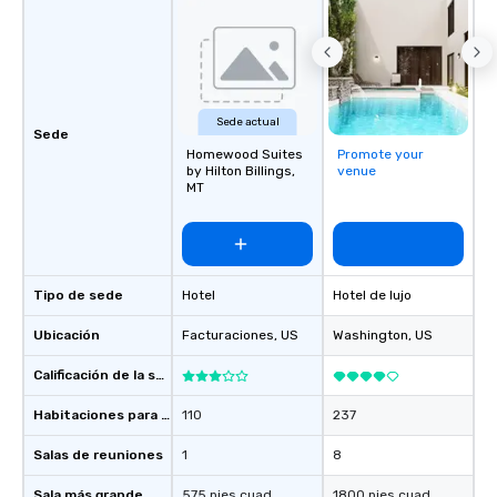
creative, polished and executed with
precision across the Rocky Mountain
region. One Program. At A Time.
Sede actual
Sede
Homewood Suites
Promote your
by Hilton Billings,
venue
MT
Tipo de sede
Hotel
Hotel de lujo
Ubicación
Facturaciones
, US
Washington
, US
Calificación de la sede
Habitaciones para huéspedes
110
237
Salas de reuniones
1
8
Sala más grande
575 pies cuad.
1800 pies cuad.