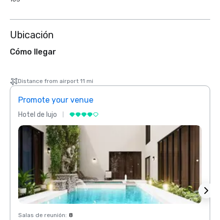
Ubicación
Cómo llegar
Distance from airport 11 mi
Promote your venue
Prom
Hotel de lujo
Hotel 
Salas de reunión
:
8
Salas 