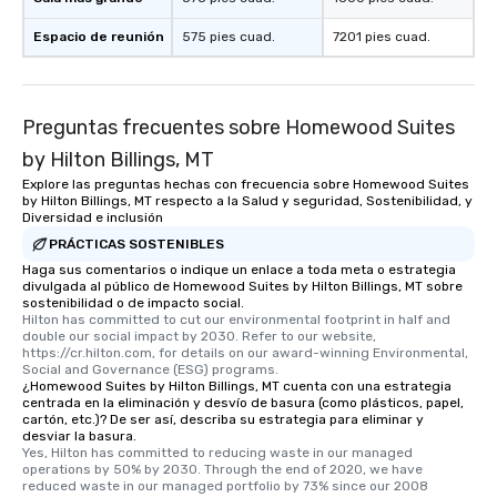
Espacio de reunión
575 pies cuad.
7201 pies cuad.
Preguntas frecuentes sobre Homewood Suites
by Hilton Billings, MT
Explore las preguntas hechas con frecuencia sobre Homewood Suites
by Hilton Billings, MT respecto a la Salud y seguridad, Sostenibilidad, y
Diversidad e inclusión
PRÁCTICAS SOSTENIBLES
Haga sus comentarios o indique un enlace a toda meta o estrategia
divulgada al público de Homewood Suites by Hilton Billings, MT sobre
sostenibilidad o de impacto social.
Hilton has committed to cut our environmental footprint in half and 
double our social impact by 2030. Refer to our website, 
https://cr.hilton.com, for details on our award-winning Environmental, 
Social and Governance (ESG) programs.
¿Homewood Suites by Hilton Billings, MT cuenta con una estrategia
centrada en la eliminación y desvío de basura (como plásticos, papel,
cartón, etc.)? De ser así, describa su estrategia para eliminar y
desviar la basura.
Yes, Hilton has committed to reducing waste in our managed 
operations by 50% by 2030. Through the end of 2020, we have 
reduced waste in our managed portfolio by 73% since our 2008 