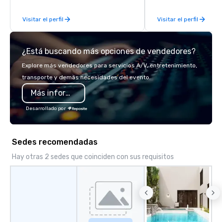
and events, and engage in lively
Visitar el perfil
Visitar el perfil
socials while overlooking breathtaking
city views.
¿Está buscando más opciones de vendedores?
Explore más vendedores para servicios A/V, entretenimiento,
transporte y demás necesidades del evento.
Más información
Desarrollado por
Sedes recomendadas
Hay otras 2 sedes que coinciden con sus requisitos