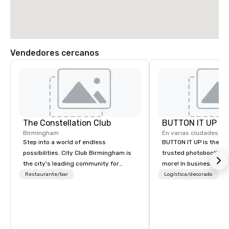
Vendedores cercanos
The Constellation Club
BUTTON IT UP
Birmingham
En varias ciudades
Step into a world of endless
BUTTON IT UP is the S
possibilities. City Club Birmingham is
trusted photobooth pro
the city's leading community for
more! In business for 35+ years, we
purpose and connection in the heart
have the largest varie
Restaurante/bar
Logística/decorado
of the downtown business district. At
photo/video booths a
31 floors in the sky, Members and
activations to make s
guests embark on culinary
make memories last a l
adventures, experience next-level
networking, host elevated meetings