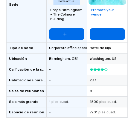
Sede actual
Sede
Orega Birmingham
Promote your
– The Colmore
venue
Building
Tipo de sede
Corporate office space
Hotel de lujo
Ubicación
Birmingham
, GB1
Washington
, US
Calificación de la sede
-
Habitaciones para huéspedes
-
237
Salas de reuniones
-
8
Sala más grande
1 pies cuad.
1800 pies cuad.
Espacio de reunión
-
7201 pies cuad.