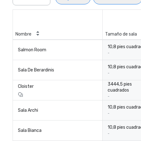
Nombre
Tamaño de sala
10,8 pies cuadr
Salmon Room
-
10,8 pies cuadr
Sala De Berardinis
-
3444,5 pies
Cloister
cuadrados
-
10,8 pies cuadr
Sala Archi
-
10,8 pies cuadr
Sala Bianca
-