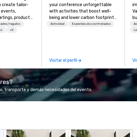
 create tailor-
your conference unforgettable
im
 events,
with activities that boost well-
Va
etings, product
being and lower carbon footprints.
bu
ury travel
Explore the world on the run with
an
ades/regalos
Actividad
Espectáculos contratados
Ac
ur Clients. Based
expert local running guides.
in
es
+5
Lo
e you to discover
se
 viewing our
le
attached, and to
th
ny further
ex
Visitar el perfil
Vi
llaboration
de
co
gr
ores?
Va
mi
o, transporte y demás necesidades del evento.
fa
wa
in
de
me
un
fo