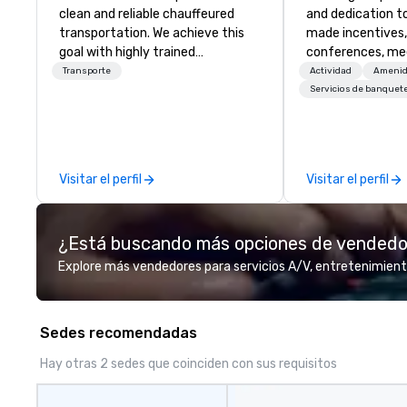
clean and reliable chauffeured
and dedication to
transportation. We achieve this
made incentives,
goal with highly trained
conferences, me
chauffeurs, the newest vehicles
launches, and lux
Transporte
Actividad
Amenid
available and a commitment to
experiences for o
Servicios de banquet
Five Star service. The difference
in Italy, we invit
between La Costa Limousine and
more about us by
other companies can be explained
Company Profile 
using one word – quality. From our
contact us for a
Visitar el perfil
Visitar el perfil
perfectly maintained fleet of late
information or co
model luxury vehicles to the
opportunities.
highly experienced and
¿Está buscando más opciones de vended
professional team of chauffeurs
and support staff; you will know
Explore más vendedores para servicios A/V, entretenimient
quality when you travel with La
Costa Limousine.
Sedes recomendadas
Hay otras 2 sedes que coinciden con sus requisitos