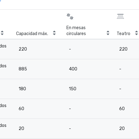
En mesas
Capacidad máx.
circulares
Teatro
ados
220
-
220
ados
885
400
-
180
150
-
ados
60
-
60
ados
20
-
20