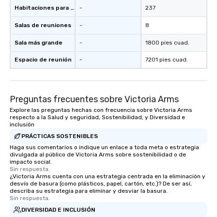
seamlessly blended in
Habitaciones para huéspedes
-
237
Planning a trade show?
Salas de reuniones
-
8
magicians draw in a c
a lasting impression wi
Sala más grande
-
1800 pies cuad.
interactive presentati
showcase your brand. *** More Than
Espacio de reunión
-
7201 pies cuad.
Magic—We Motivate and In
performances go bey
entertainment. We offe
Preguntas frecuentes sobre Victoria Arms
team-building progra
motivational shows de
Explore las preguntas hechas con frecuencia sobre Victoria Arms
respecto a la Salud y seguridad, Sostenibilidad, y Diversidad e
trust, collaboration, a
inclusión
wonder among teams.
PRÁCTICAS SOSTENIBLES
Illusionist Matias Let
Haga sus comentarios o indique un enlace a toda meta o estrategia
for his charisma, prof
divulgada al público de Victoria Arms sobre sostenibilidad o de
style—our workshops c
impacto social.
with actionable insigh
Sin respuesta.
¿Victoria Arms cuenta con una estrategia centrada en la eliminación y
long after the applause. Whet
desvío de basura (como plásticos, papel, cartón, etc.)? De ser así,
you're looking to reen
describa su estrategia para eliminar y desviar la basura.
Sin respuesta.
team, celebrate milest
offer something uniqu
DIVERSIDAD E INCLUSIÓN