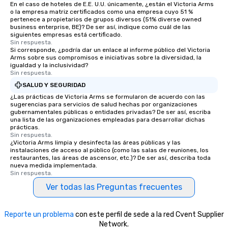
Magic delivers with ch
En el caso de hoteles de E.E. U.U. únicamente, ¿están el Victoria Arms
o la empresa matriz certificados como una empresa cuyo 51 %
and creativity. With a
pertenece a propietarios de grupos diversos (51% diverse owned
customized to your go
business enterprise, BE)? De ser así, indique como cuál de las
siguientes empresas está certificado.
will walk away inspired
Sin respuesta.
ready to create their 
Si corresponde, ¿podría dar un enlace al informe público del Victoria
workplace. *** Let's create Magic
Arms sobre sus compromisos e iniciativas sobre la diversidad, la
igualdad y la inclusividad?
Together! *** Contact 
Sin respuesta.
more about our progra
SALUD Y SEGURIDAD
¿Las prácticas de Victoria Arms se formularon de acuerdo con las
sugerencias para servicios de salud hechas por organizaciones
gubernamentales públicas o entidades privadas? De ser así, escriba
una lista de las organizaciones empleadas para desarrollar dichas
prácticas.
Sin respuesta.
¿Victoria Arms limpia y desinfecta las áreas públicas y las
instalaciones de acceso al público (como las salas de reuniones, los
restaurantes, las áreas de ascensor, etc.)? De ser así, describa toda
nueva medida implementada.
Sin respuesta.
Ver todas las Preguntas frecuentes
Reporte un problema
con este perfil de sede a la red Cvent Supplier
Network.