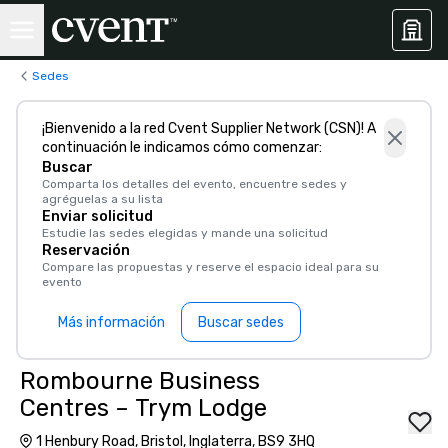
Sedes
¡Bienvenido a la red Cvent Supplier Network (CSN)! A
continuación le indicamos cómo comenzar:
Buscar
Comparta los detalles del evento, encuentre sedes y
agréguelas a su lista
Enviar solicitud
Estudie las sedes elegidas y mande una solicitud
Reservación
Compare las propuestas y reserve el espacio ideal para su
evento
Más información
Buscar sedes
Rombourne Business
Centres – Trym Lodge
1 Henbury Road, Bristol, Inglaterra, BS9 3HQ