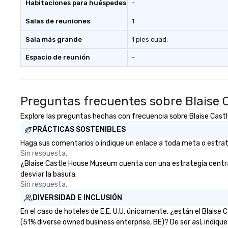
Habitaciones para huéspedes
-
Salas de reuniones
1
Sala más grande
1 pies cuad.
Espacio de reunión
-
Preguntas frecuentes sobre Blaise
Explore las preguntas hechas con frecuencia sobre Blaise Castle
PRÁCTICAS SOSTENIBLES
Haga sus comentarios o indique un enlace a toda meta o estrate
Sin respuesta.
¿Blaise Castle House Museum cuenta con una estrategia centrada 
desviar la basura.
Sin respuesta.
DIVERSIDAD E INCLUSIÓN
En el caso de hoteles de E.E. U.U. únicamente, ¿están el Blai
(51% diverse owned business enterprise, BE)? De ser así, indiqu