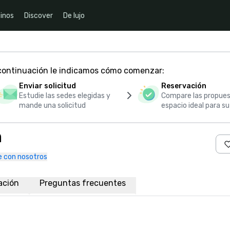
inos
Discover
De lujo
 continuación le indicamos cómo comenzar:
Enviar solicitud
Reservación
Estudie las sedes elegidas y
Compare las propues
mande una solicitud
espacio ideal para s
m
 con nosotros
ación
Preguntas frecuentes