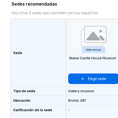
website, and can be heard on
to life in unforg
Sedes recomendadas
Spotify
Hay otras 2 sedes que coinciden con sus requisitos
Sede actual
Sede
Blaise Castle House Museum
Elegir sede
Tipo de sede
Gallery museum
Ubicación
Bristol
, GB1
Calificación de la sede
-