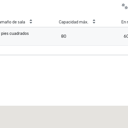
amaño de sala
Capacidad máx.
En 
1 pies cuadrados
80
6
-