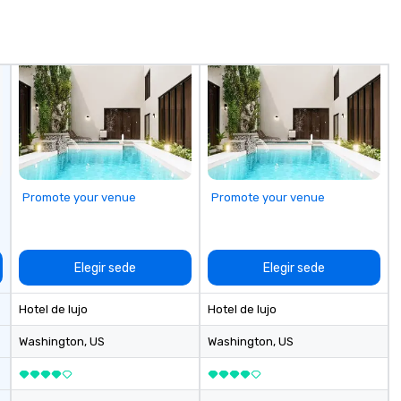
ettable ways.
company-wide events. Programs
corp
can be indoor, outdoor, on-
co
property, or city-based.
us
Strayboots manages the full
co
experience—from planning and
fo
customization to technology,
cu
staffing, and on-site execution—
Le
making it easy for planners and
co
DMCs to deliver smooth, high-
la
impact events anywhere in the
corpo
world. We’re proud to be
ac
Promote your venue
Promote your venue
recognized as a Cvent Top Vendor,
Di
trusted by event professionals
for our global reach, flexibility, and
reliable execution.
Elegir sede
Elegir sede
Hotel de lujo
Hotel de lujo
Washington
, US
Washington
, US