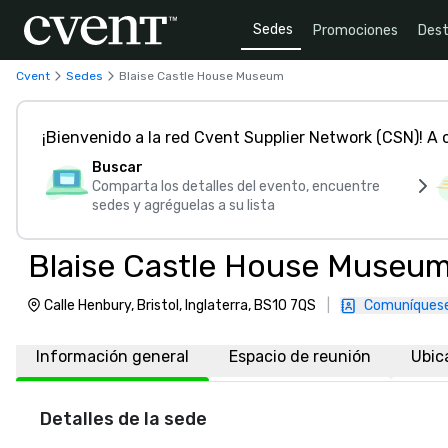
Sedes
Promociones
Dest
Cvent
Sedes
Blaise Castle House Museum
¡Bienvenido a la red Cvent Supplier Network (CSN)! A
Buscar
Comparta los detalles del evento, encuentre
sedes y agréguelas a su lista
Blaise Castle House Museu
Calle Henbury, Bristol, Inglaterra, BS10 7QS
|
Comuníquese
Información general
Espacio de reunión
Ubic
Detalles de la sede