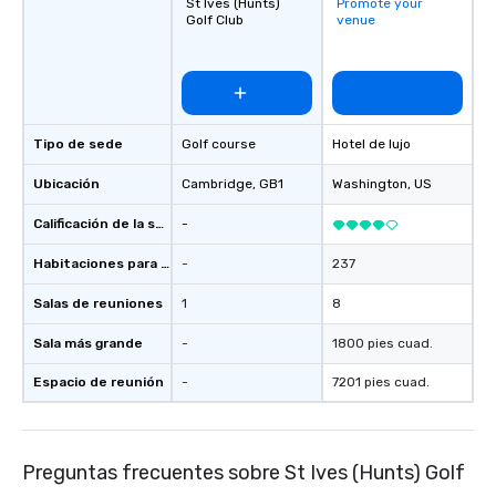
St Ives (Hunts)
Promote your
Golf Club
venue
Tipo de sede
Golf course
Hotel de lujo
Ubicación
Cambridge
, GB1
Washington
, US
Calificación de la sede
-
Habitaciones para huéspedes
-
237
Salas de reuniones
1
8
Sala más grande
-
1800 pies cuad.
Espacio de reunión
-
7201 pies cuad.
Preguntas frecuentes sobre St Ives (Hunts) Golf