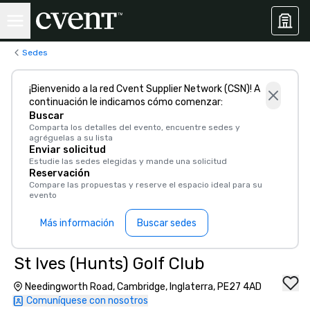
Sedes
¡Bienvenido a la red Cvent Supplier Network (CSN)! A
continuación le indicamos cómo comenzar:
Buscar
Comparta los detalles del evento, encuentre sedes y
agréguelas a su lista
Enviar solicitud
Estudie las sedes elegidas y mande una solicitud
Reservación
Compare las propuestas y reserve el espacio ideal para su
evento
Más información
Buscar sedes
St Ives (Hunts) Golf Club
Needingworth Road, Cambridge, Inglaterra, PE27 4AD
Comuníquese con nosotros