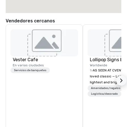
Vendedores cercanos
Vester Cafe
En varias ciudades
Worldwide
✨AS SEEN AT CVENT C
Servicios de banquetes
loved classic — Lollipo
lightest and brightest 
world • Open Seats in 
Amenidades/regalos
Auditoriums • Brand Re
Logística/decorado
Seating • Direct Gues
Traffic Flow • Brighten
with Lollipop Signs! C
catalogue with your b
Connect with us today