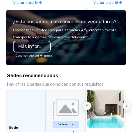
Visitar el perfil
Visitar el perfil
information, or send u
we will create an inter
presentation highlight
¿Está buscando más opciones de vendedores?
Explore más vendedores para servicios A/V, entretenimiento,
transporte y demás necesidades del evento.
Más información
Desarrollado por
Sedes recomendadas
Hay otras 2 sedes que coinciden con sus requisitos
Sede actual
Sede