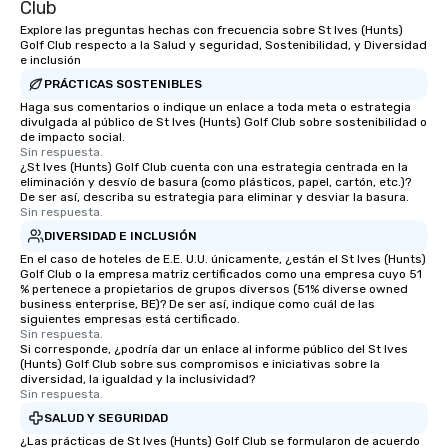
Club
Explore las preguntas hechas con frecuencia sobre St Ives (Hunts)
Golf Club respecto a la Salud y seguridad, Sostenibilidad, y Diversidad
e inclusión
PRÁCTICAS SOSTENIBLES
Haga sus comentarios o indique un enlace a toda meta o estrategia
divulgada al público de St Ives (Hunts) Golf Club sobre sostenibilidad o
de impacto social.
Sin respuesta.
¿St Ives (Hunts) Golf Club cuenta con una estrategia centrada en la
eliminación y desvío de basura (como plásticos, papel, cartón, etc.)?
De ser así, describa su estrategia para eliminar y desviar la basura.
Sin respuesta.
DIVERSIDAD E INCLUSIÓN
En el caso de hoteles de E.E. U.U. únicamente, ¿están el St Ives (Hunts)
Golf Club o la empresa matriz certificados como una empresa cuyo 51
% pertenece a propietarios de grupos diversos (51% diverse owned
business enterprise, BE)? De ser así, indique como cuál de las
siguientes empresas está certificado.
Sin respuesta.
Si corresponde, ¿podría dar un enlace al informe público del St Ives
(Hunts) Golf Club sobre sus compromisos e iniciativas sobre la
diversidad, la igualdad y la inclusividad?
Sin respuesta.
SALUD Y SEGURIDAD
¿Las prácticas de St Ives (Hunts) Golf Club se formularon de acuerdo