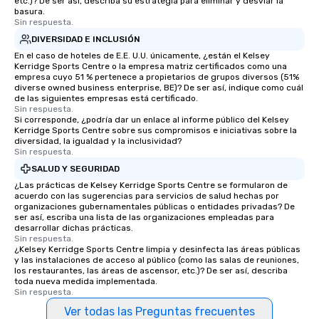
etc.)? De ser así, describa su estrategia para eliminar y desviar la
basura.
Sin respuesta.
DIVERSIDAD E INCLUSIÓN
En el caso de hoteles de E.E. U.U. únicamente, ¿están el Kelsey
Kerridge Sports Centre o la empresa matriz certificados como una
empresa cuyo 51 % pertenece a propietarios de grupos diversos (51%
diverse owned business enterprise, BE)? De ser así, indique como cuál
de las siguientes empresas está certificado.
Sin respuesta.
Si corresponde, ¿podría dar un enlace al informe público del Kelsey
Kerridge Sports Centre sobre sus compromisos e iniciativas sobre la
diversidad, la igualdad y la inclusividad?
Sin respuesta.
SALUD Y SEGURIDAD
¿Las prácticas de Kelsey Kerridge Sports Centre se formularon de
acuerdo con las sugerencias para servicios de salud hechas por
organizaciones gubernamentales públicas o entidades privadas? De
ser así, escriba una lista de las organizaciones empleadas para
desarrollar dichas prácticas.
Sin respuesta.
¿Kelsey Kerridge Sports Centre limpia y desinfecta las áreas públicas
y las instalaciones de acceso al público (como las salas de reuniones,
los restaurantes, las áreas de ascensor, etc.)? De ser así, describa
toda nueva medida implementada.
Sin respuesta.
Ver todas las Preguntas frecuentes