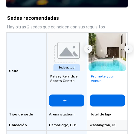
“trivia person” to have
take a unique and cre
to a range of topics an
Sedes recomendadas
aiming to both inform a
short, we want you to
Hay otras 2 sedes que coinciden con sus requisitos
time throughout! Team Building
Activities and Confere
specialty! Our trivia events are an
easy (and “non-cringe
attendees to connect 
especially those, for vi
Sede actual
different locations! Th
Sede
Kelsey Kerridge
Promote your
connections create a f
Sports Centre
venue
collaborative environ
communication beyond
itself.
Tipo de sede
Arena stadium
Hotel de lujo
Ubicación
Cambridge
, GB1
Washington
, US