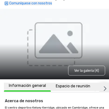
Comuníquese con nosotros
Ver la galería (4)
Información general
Espacio de reunión
Ubic
Acerca de nosotros
El centro deportivo Kelsey Kerridge, ubicado en Cambridge, ofrece una 