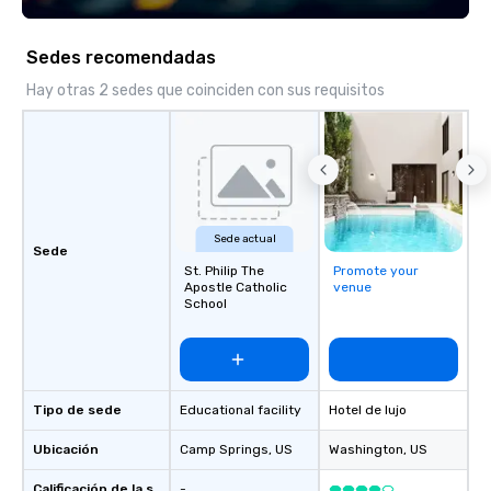
"The Game Changing Ma
World's Only Magic Sh
Sedes recomendadas
Fans." | This personable, up-beat, and
experiential style of 
Hay otras 2 sedes que coinciden con sus requisitos
to help companies list
fortune-500, mom-an
businesses, new start
League sports teams,
Champions, A-List cele
private groups across
Sede actual
break down walls, get
Sede
St. Philip The
Promote your
other, and create LA
Apostle Catholic
venue
through magic. | If you're looking for a
School
personable, engaging,
blowing experience for
send me/my team a m
Tipo de sede
Educational facility
Hotel de lujo
Ubicación
Camp Springs
, US
Washington
, US
Calificación de la sede
-