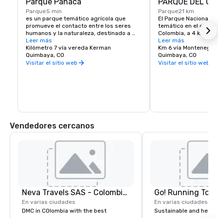
Parque Panaca
PARQUE DEL CA
Parque
5 min
Parque
21 km
es un parque temático agrícola que 
El Parque Nacional de
promueve el contacto entre los seres 
temático en el depart
humanos y la naturaleza, destinado a 
Colombia, a 4 km al s
quienes viven en la ciudad y a crear 
Leer más
ciudad de Montenegro 
Leer más
conciencia sobre la naturaleza. El parque 
Kilómetro 7 vía vereda Kerman
de la capital departam
Km 6 vía Montenegro
fue creado en Quimbaya, en la zona 
Quimbaya, CO
parque fue fundado p
Quimbaya, CO
cafetera de Colombia, por un grupo de 
Nacional de Cafetero
Visitar el sitio web
Visitar el sitio web
empresarios en 1990, y hoy es uno de los 
Federación Nacional 
parques agrícolas más grandes del país.
Colombia) y el Comit
Cafeteros del Quindío
Departamental de Cafe
e inaugurado el 24 de
[1] [2] Consta de dos 
junto a la entrada prin
encuentran los edific
Vendedores cercanos
museo y las exposicio
historia, la cultura y 
y producción del café 
valle más allá hay un
atracciones con atrac
espectáculos. Las do
unidas por dos telecab
también es posible ca
áreas a través de un
Neva Travels SAS - Colombia Pass
Go! Running Tour
que pasa por una pla
variedades de cafeto
En varias ciudades
En varias ciudades
DMC in COlombia with the best
Sustainable and healt