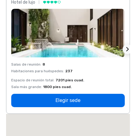
Hotel de lujo
Hotel 
Salas de reunión
:
8
Salas 
Habitaciones para huéspedes
:
237
Habit
Espacio de reunión total
:
7201 pies cuad.
Espaci
Sala más grande
:
1800 pies cuad.
Sala 
Elegir sede