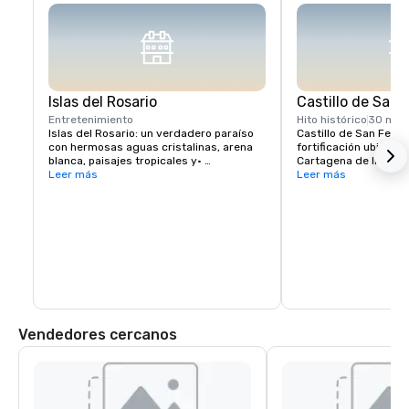
Islas del Rosario
Castillo de San 
Entretenimiento
Hito histórico
30 min
Islas del Rosario: un verdadero paraíso 
Castillo de San Felipe
con hermosas aguas cristalinas, arena 
fortificación ubicada 
blanca, paisajes tropicales y• 
Cartagena de Indias, 
formaciones de coral. ¡El buceo es ideal 
Leer más
fortificaciones y el ca
Leer más
en la zona!
de Barajas están dentr
sitios del Patrimonio 
considerada una de la
de Colombia, un recon
acredita como una de
más grandes construid
colombiano.
Vendedores cercanos