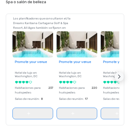
Spa o salón de belleza
Los planificadores que consultaron el/la
Dreams Karibana Cartagena Golf & Spa
Resort, All Ages también se fijaron en
Promote your venue
Promote your venue
Promote your ve
Hotel de lujo en
Hotel de lujo en
Hotel de lujo en
Washington
, DC
Washington
, DC
Washington
, DC
Habitaciones para
237
Habitaciones para
220
Habitaciones para
huéspedes
:
huéspedes
:
huéspedes
:
Salas de reunión
:
8
Salas de reunión
:
17
Salas de reunión
: