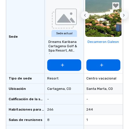
Sede actual
Sede
Dreams Karibana
Decameron Galeon
Removed from
Cartagena Golf &
favorites
Spa Resort, All
Ages
Tipo de sede
Resort
Centro vacacional
Ubicación
Cartagena
, CO
Santa Marta
, CO
Calificación de la sede
-
-
Habitaciones para huéspedes
266
244
Salas de reuniones
8
1