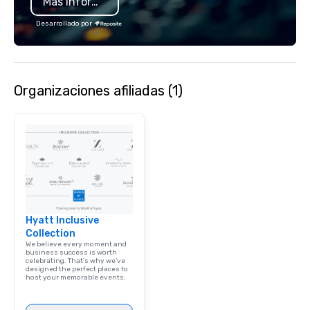
Más información
substantive, and uniquely rooted in
the Valley. Ideal for groups of 10–200.
Desarrollado por
Fully customizable by industry,
seniority, and objectives.
Organizaciones afiliadas (1)
Hyatt Inclusive
Collection
We believe every moment and
business success is worth
celebrating. That's why we've
designed the perfect places to
host your memorable events.