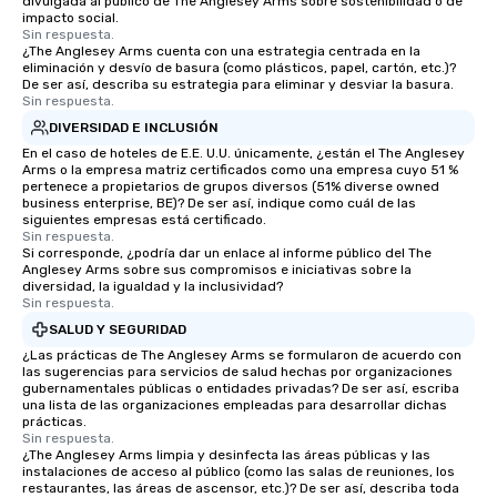
divulgada al público de The Anglesey Arms sobre sostenibilidad o de
impacto social.
Sin respuesta.
¿The Anglesey Arms cuenta con una estrategia centrada en la
eliminación y desvío de basura (como plásticos, papel, cartón, etc.)?
De ser así, describa su estrategia para eliminar y desviar la basura.
Sin respuesta.
DIVERSIDAD E INCLUSIÓN
En el caso de hoteles de E.E. U.U. únicamente, ¿están el The Anglesey
Arms o la empresa matriz certificados como una empresa cuyo 51 %
pertenece a propietarios de grupos diversos (51% diverse owned
business enterprise, BE)? De ser así, indique como cuál de las
siguientes empresas está certificado.
Sin respuesta.
Si corresponde, ¿podría dar un enlace al informe público del The
Anglesey Arms sobre sus compromisos e iniciativas sobre la
diversidad, la igualdad y la inclusividad?
Sin respuesta.
SALUD Y SEGURIDAD
¿Las prácticas de The Anglesey Arms se formularon de acuerdo con
las sugerencias para servicios de salud hechas por organizaciones
gubernamentales públicas o entidades privadas? De ser así, escriba
una lista de las organizaciones empleadas para desarrollar dichas
prácticas.
Sin respuesta.
¿The Anglesey Arms limpia y desinfecta las áreas públicas y las
instalaciones de acceso al público (como las salas de reuniones, los
restaurantes, las áreas de ascensor, etc.)? De ser así, describa toda