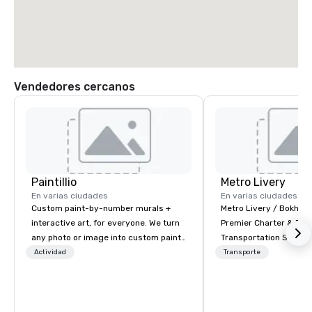
Vendedores cercanos
Paintillio
Metro Livery
En varias ciudades
En varias ciudades
Custom paint-by-number murals +
Metro Livery / Bokhari
interactive art, for everyone. We turn
Premier Charter & Eve
any photo or image into custom paint-
Transportation Servin
by-number kits of any size for your
with Style, Comfort & R
Actividad
Transporte
next corporate event, community
Whether you're planni
gathering, team building activity,
retreat, wedding celeb
conference, trade show booth,
festival, or sporting e
wedding, or any kind of party! Our
Coaches delivers sea