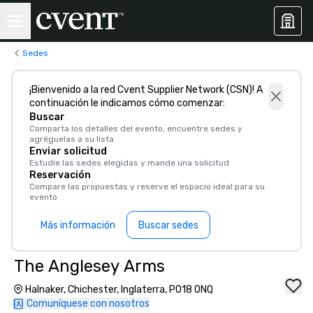
Sedes
¡Bienvenido a la red Cvent Supplier Network (CSN)! A
continuación le indicamos cómo comenzar:
Buscar
Comparta los detalles del evento, encuentre sedes y
agréguelas a su lista
Enviar solicitud
Estudie las sedes elegidas y mande una solicitud
Reservación
Compare las propuestas y reserve el espacio ideal para su
evento
Más información
Buscar sedes
The Anglesey Arms
Halnaker, Chichester, Inglaterra, PO18 0NQ
Comuníquese con nosotros