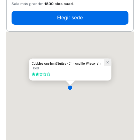
Sala más grande
:
1800 pies cuad.
Sala 
Elegir sede
Cobblestone Inn & Suites - Clintonville, Wisconsin
Hotel
2 de 5