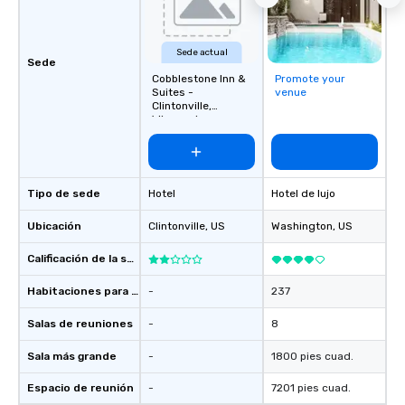
Sede actual
Sede
Cobblestone Inn &
Promote your
Suites -
venue
Clintonville,
Wisconsin
Tipo de sede
Hotel
Hotel de lujo
Ubicación
Clintonville
, US
Washington
, US
Calificación de la sede
Habitaciones para huéspedes
-
237
Salas de reuniones
-
8
Sala más grande
-
1800 pies cuad.
Espacio de reunión
-
7201 pies cuad.