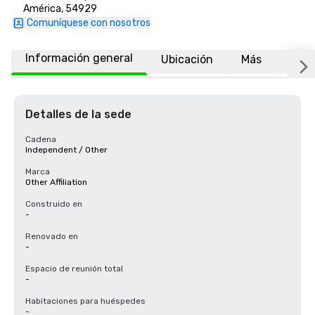
América, 54929
Comuníquese con nosotros
Información general
Ubicación
Más
Preg
Detalles de la sede
Cadena
Independent / Other
Marca
Other Affiliation
Construido en
-
Renovado en
-
Espacio de reunión total
-
Habitaciones para huéspedes
-