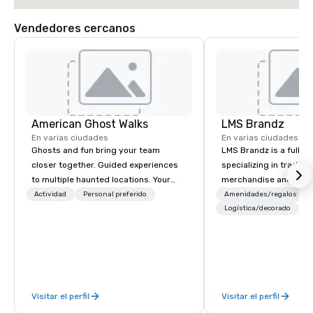
Vendedores cercanos
American Ghost Walks
LMS Brandz
En varias ciudades
En varias ciudades
Ghosts and fun bring your team
LMS Brandz is a full-s
closer together. Guided experiences
specializing in trade 
to multiple haunted locations. Your
merchandise and muc
group will be treated to a ghostly
booth giveaways and 
Actividad
Personal preferido
Amenidades/regalos
experience during a 90-120 minute
to executive gifting, d
Logística/decorado
walking tour, 3-hour bus excursion, or
banners, signage, fulfi
pick a custom experience with food
logistics, shipping, al
and alcohol options or a family-
commerce solutions we 
oriented experience as well. Your team
While there are many 
has been on outings before, but this
companies to choose f
Visitar el perfil
Visitar el perfil
time they've asked you to find
years of industry exp
something different and exciting for
commitment to except