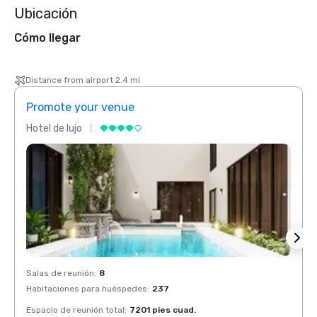
Ubicación
Cómo llegar
Distance from airport 2.4 mi
Promote your venue
Prom
Hotel de lujo
Hotel 
Salas de reunión
:
8
Salas 
Habitaciones para huéspedes
:
237
Habit
Espacio de reunión total
:
7201 pies cuad.
Espaci