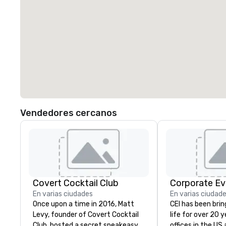
Vendedores cercanos
Covert Cocktail Club
Corporate Ev
En varias ciudades
En varias ciudad
Once upon a time in 2016, Matt
CEI has been brin
Levy, founder of Covert Cocktail
life for over 20 
Club, hosted a secret speakeasy
offices in the US an