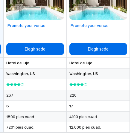
arrivals Ideal for: Corporate
an
Events & Conferences Weddings
pr
& Rehearsal Dinners Music & Food
th
Festivals Sports Team Travel
ca
Promote your venue
Promote your venue
Church & School Group Trips
ch
Airport Transfers & Hotel Shuttles
wi
Service Areas Tennessee and
ac
surrounding states.
co
Elegir sede
Elegir sede
an
pr
Hotel de lujo
Hotel de lujo
togeth
bo
Washington
, US
Washington
, US
Ad
me
dr
237
220
ma
ge
8
17
re
pr
1800 pies cuad.
4100 pies cuad.
en
7201 pies cuad.
12.000 pies cuad.
li