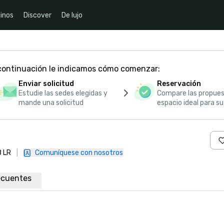
inos
Discover
De lujo
 continuación le indicamos cómo comenzar:
Enviar solicitud
Reservación
Estudie las sedes elegidas y
Compare las propues
mande una solicitud
espacio ideal para s
8 LR
|
Comuníquese con nosotros
ecuentes