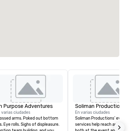
n Purpose Adventures
Soliman Productions
 varias ciudades
En varias ciudades
sed arms. Poked out bottom
Soliman Productions' event
ps. Eye rolls. Sighs of displeasure.
services help reach audience
ntion team building, and you
both at the event and outsid