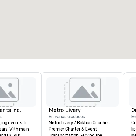
ents Inc.
Metro Livery
O
es
En varias ciudades
En
ging events to
Metro Livery / Bokhari Coaches |
Cros
years. With main
Premier Charter & Event
li
d UK, our
Transportation Serving the
Me