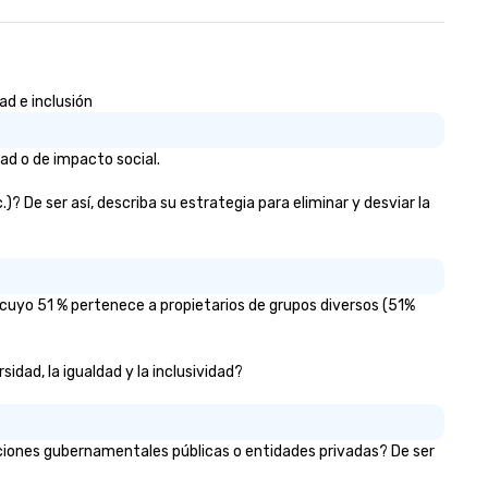
keaways aren’t easily
rgotten or lost as soon as the
nds. Let us help you
rengthen your team - on
rpose.
ad e inclusión
ad o de impacto social.
 De ser así, describa su estrategia para eliminar y desviar la
cuyo 51 % pertenece a propietarios de grupos diversos (51%
idad, la igualdad y la inclusividad?
aciones gubernamentales públicas o entidades privadas? De ser