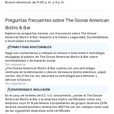
Champions, A-List celebrities, and
Brunch dominical: de 11:00 a. m. a 3 p. m.
private groups across the country
break down walls, get to know each
other, and create LASTING memories
Preguntas frecuentes sobre The Goose American
through magic. | If you're looking for a
Bistro & Bar
personable, engaging, and mind
blowing experience for your group -
Explore las preguntas hechas con frecuencia sobre The Goose
American Bistro & Bar respecto a la Salud y seguridad, Sostenibilidad,
send me/my team a message!
y Diversidad e inclusión
PRÁCTICAS SOSTENIBLES
Haga sus comentarios o indique un enlace a toda meta o estrategia
divulgada al público de The Goose American Bistro & Bar sobre
sostenibilidad o de impacto social.
Sin respuesta.
¿The Goose American Bistro & Bar cuenta con una estrategia
centrada en la eliminación y desvío de basura (como plásticos, papel,
cartón, etc.)? De ser así, describa su estrategia para eliminar y
desviar la basura.
Sin respuesta.
DIVERSIDAD E INCLUSIÓN
En el caso de hoteles de E.E. U.U. únicamente, ¿están el The Goose
American Bistro & Bar o la empresa matriz certificados como una
empresa cuyo 51 % pertenece a propietarios de grupos diversos (51%
diverse owned business enterprise, BE)? De ser así, indique como cuál
de las siguientes empresas está certificado.