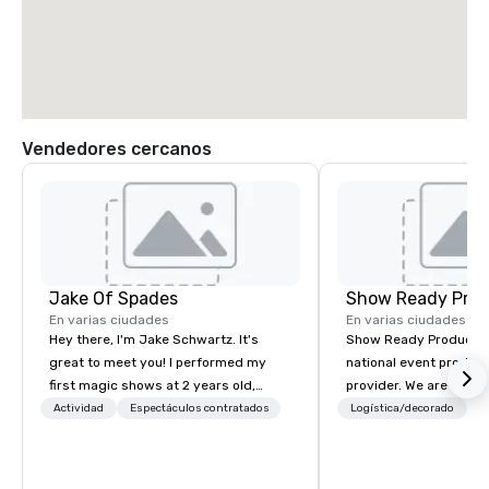
Vendedores cercanos
Jake Of Spades
Show Ready Prod
En varias ciudades
En varias ciudades
Hey there, I'm Jake Schwartz. It's
Show Ready Production
great to meet you! I performed my
national event product
first magic shows at 2 years old,
provider. We are your 
making my food “disappear” for my
production partner fro
Actividad
Espectáculos contratados
Logística/decorado
P
parents at every meal. I quickly
finish. Our team is ded
became obsessed with the moments
making sure we begin w
a magic trick could create. | However,
and leave you and you