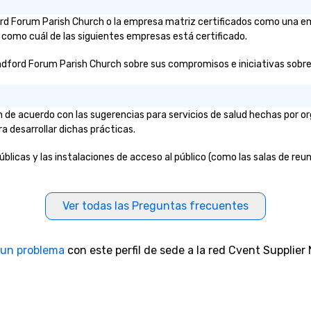
monitoring of transportation
logistics, providing both global and
ford Forum Parish Church o la empresa matriz certificados como una e
local views, so planners can
e como cuál de las siguientes empresas está certificado.
oversee multiple itineraries and
ndford Forum Parish Church sobre sus compromisos e iniciativas sobre la
projects simultaneously. With
auto-ride assignment and easy
manifest uploads, our platform
simplifies the process of
 de acuerdo con las sugerencias para servicios de salud hechas por 
scheduling and coordinating rides,
ra desarrollar dichas prácticas.
even for the most complex
events. Administrative Bookers
licas y las instalaciones de acceso al público (como las salas de reuni
can also set access-level
permissions, granting different
levels of control to team
Ver todas las Preguntas frecuentes
members, ensuring secure and
streamlined operations for
business travelers. Additionally,
 un problema
con este perfil de sede a la red Cvent Supplier
drvn offers custom integrations
that fit seamlessly with your
existing systems, making
management easy and efficient.