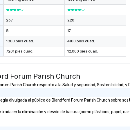
Moveo’s precision, unified billing,
and streamlined logistics
management elevate drvn as a
237
220
leader in the global transportation
industry. Our Commitment: At
8
17
drvn, our commitment to both
bookers and passengers is built on
1800 pies cuad.
4100 pies cuad.
providing seamless, efficient, and
7201 pies cuad.
12.000 pies cuad.
high-quality transportation
solutions to meet the
requirements of any situation,
from single transfers to large-
ord Forum Parish Church
scale events. For the booker, our
platform offers unparalleled
um Parish Church respecto a la Salud y seguridad, Sostenibilidad, y D
control and flexibility. Bookers can
manage all aspects of
gia divulgada al público de Blandford Forum Parish Church sobre soste
transportation, from single rides
to multiple large-scale events
da en la eliminación y desvío de basura (como plásticos, papel, cartón
globally, through a live manifest
system. This powerful tool allows
real-time scheduling and