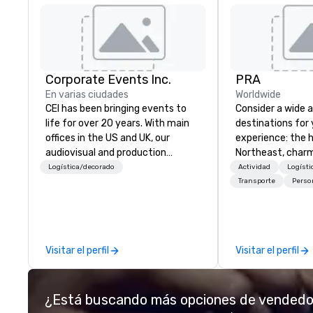
Corporate Events Inc.
PRA
En varias ciudades
Worldwide
CEI has been bringing events to
Consider a wide a
life for over 20 years. With main
destinations for
offices in the US and UK, our
experience: the h
audiovisual and production
Northeast, charm
company is equipped to manage
American Midwest
Logística/decorado
Actividad
Logísti
all the technical elements for
West. In PRA, yo
Transporte
Perso
your events worldwide. We proudly
partner to collab
provide quality equipment, skilled
anywhere your p
technicians, and experienced
you, to craft ext
managers to handle every detail,
events for you a
Visitar el perfil
Visitar el perfil
so your live, hybrid, and virtual
participants.
events are perfectly planned and
executed. Our team collaborates
¿Está buscando más opciones de vended
with stakeholders and vendors,