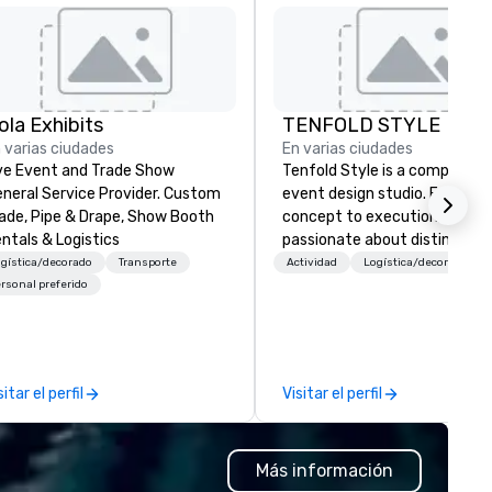
ola Exhibits
TENFOLD STYLE
 varias ciudades
En varias ciudades
ve Event and Trade Show
Tenfold Style is a comprehen
neral Service Provider. Custom
event design studio. From
ade, Pipe & Drape, Show Booth
concept to execution, we are
ntals & Logistics
passionate about distinctive
design. Collaboating for the best
gística/decorado
Transporte
Actividad
Logística/decorado
results. We create original
rsonal preferido
concepts and dramatic
environments specific to you
vision.
sitar el perfil
Visitar el perfil
Más información