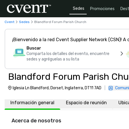
Sedes
Promociones
Dest
Cvent
Sedes
Blandford Forum Parish Church
¡Bienvenido a la red Cvent Supplier Network (CSN)! A
Buscar
Comparta los detalles del evento, encuentre
sedes y agréguelas a su lista
Blandford Forum Parish Chu
Iglesia Ln Blandford, Dorset, Inglaterra, DT11 7AD
|
Comuní
Información general
Espacio de reunión
Ubic
Acerca de nosotros