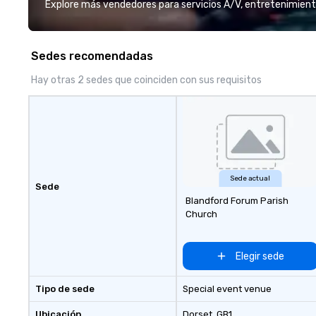
working to create meaningful
Explore más vendedores para servicios A/V, entretenimient
opportunities for attendee
engagement and interaction so
your events leave an indelible
Sedes recomendadas
impression.
Hay otras 2 sedes que coinciden con sus requisitos
Sede actual
Sede
Blandford Forum Parish
Church
Elegir sede
Tipo de sede
Special event venue
Ubicación
Dorset
, GB1