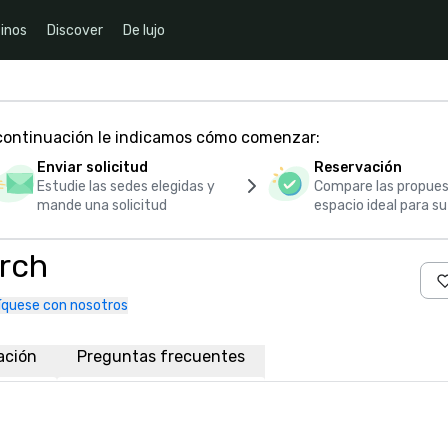
inos
Discover
De lujo
 continuación le indicamos cómo comenzar:
Enviar solicitud
Reservación
Estudie las sedes elegidas y
Compare las propues
mande una solicitud
espacio ideal para s
rch
quese con nosotros
ación
Preguntas frecuentes