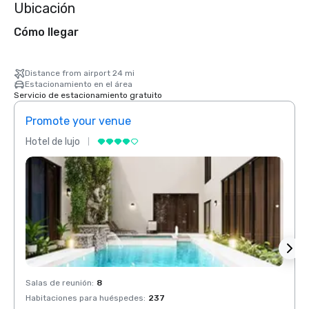
Ubicación
Cómo llegar
Distance from airport 24 mi
Estacionamiento en el área
Servicio de estacionamiento gratuito
Promote your venue
Prom
Hotel de lujo
Hotel 
Salas de reunión
:
8
Salas 
Habitaciones para huéspedes
:
237
Habit