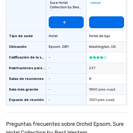
Sure Hotel
venue
Collection by Best
Western
Tipo de sede
Hotel
Hotel de lujo
Ubicación
Epsom
, GB1
Washington
, US
Calificación de la sede
-
Habitaciones para huéspedes
-
237
Salas de reuniones
-
8
Sala más grande
-
1800 pies cuad.
Espacio de reunión
-
7201 pies cuad.
Preguntas frecuentes sobre Orchid Epsom, Sure
Hotel Collection by Best Western