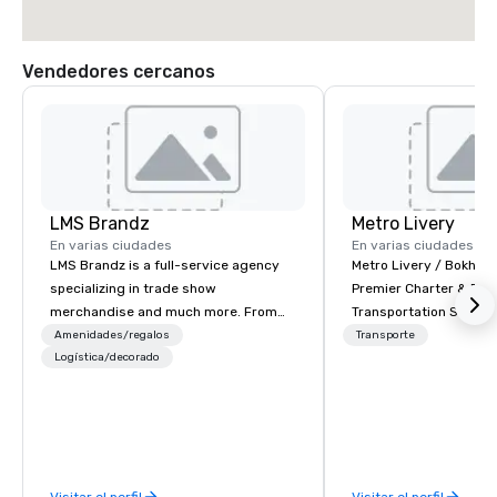
Vendedores cercanos
LMS Brandz
Metro Livery
En varias ciudades
En varias ciudades
LMS Brandz is a full-service agency
Metro Livery / Bokhari
specializing in trade show
Premier Charter & Eve
merchandise and much more. From
Transportation Servin
booth giveaways and branded apparel
with Style, Comfort & R
Amenidades/regalos
Transporte
to executive gifting, displays,
Logística/decorado
Whether you're planni
banners, signage, fulfillment,
retreat, wedding celeb
logistics, shipping, along with e-
festival, or sporting e
commerce solutions we handle it all.
Coaches delivers sea
While there are many promotional
transportation solution
companies to choose from, our 20+
your needs. Based in N
Visitar el perfil
Visitar el perfil