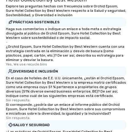
Explore las preguntas hechas con frecuencia sobre Orchid Epsom,
Sure Hotel Collection by Best Western respecto a la Salud y seguridad,
Sostenibilidad, y Diversidad e inclusión
PRÁCTICAS SOSTENIBLES
Haga sus comentarios o indique un enlace a toda meta o estrategia
divulgada al público de Orchid Epsom, Sure Hotel Collection by Best
Western sobre sostenibilidad o de impacto social.
-
¿Orchid Epsom, Sure Hotel Collection by Best Western cuenta con una
estrategia centrada en la eliminación y desvío de basura (como
plásticos, papel, cartón, etc.)? De ser así, describa su estrategia para
eliminar y desviar la basura.
Yes, We use recycle bins
DIVERSIDAD E INCLUSIÓN
En el caso de hoteles de E.E. U.U. únicamente, ¿están el Orchid Epsom,
Sure Hotel Collection by Best Western o la empresa matriz certificados
como una empresa cuyo 51 % pertenece a propietarios de grupos
diversos (51% diverse owned business enterprise, BE)? De ser así,
indique como cuál de las siguientes empresas está certificado.
Sin respuesta.
Si corresponde, ¿podría dar un enlace al informe público del Orchid
Epsom, Sure Hotel Collection by Best Western sobre sus compromisos
e iniciativas sobre la diversidad, la igualdad y la inclusividad?
Sin respuesta.
SALUD Y SEGURIDAD
¿Las prácticas de Orchid Epsom, Sure Hotel Collection by Best