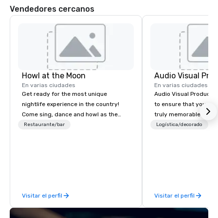
Vendedores cercanos
Howl at the Moon
Audio Visual Prod
En varias ciudades
En varias ciudades
Get ready for the most unique
Audio Visual Productio
nightlife experience in the country!
to ensure that your a
Come sing, dance and howl as the
truly memorable exper
most versatile and talented
Restaurante/bar
Logística/decorado
P
musicians perform your favorite
songs from 80’s rock, 90’s pop and
today’s dance hits on pianos, guitars
and more in a high-energy show!
Whether you are celebrating a special
occasion (birthday party, bachelorette
Visitar el perfil
Visitar el perfil
party, bachelor party, Happy Hour or
corporate event) or want a fun night
out, Howl at the Moon is the perfect