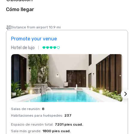
Cómo llegar
Distance from airport 10.9 mi
Promote your venue
Prom
Hotel de lujo
Hotel 
Salas de reunión
:
8
Salas 
Habitaciones para huéspedes
:
237
Habit
Espacio de reunión total
:
7201 pies cuad.
Espaci
Sala más grande
:
1800 pies cuad.
Sala 