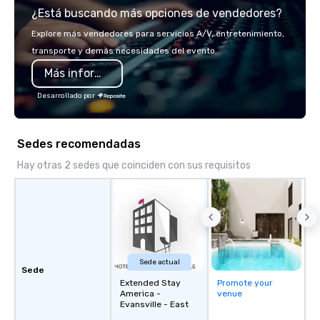
¿Está buscando más opciones de vendedores?
spot for you. Check out your closest
Howl at the Moon location for
Explore más vendedores para servicios A/V, entretenimiento,
upcoming events and specials.
transporte y demás necesidades del evento.
Más información
Desarrollado por
Sedes recomendadas
Hay otras 2 sedes que coinciden con sus requisitos
Sede actual
Sede
Extended Stay
Promote your
America -
venue
Evansville - East