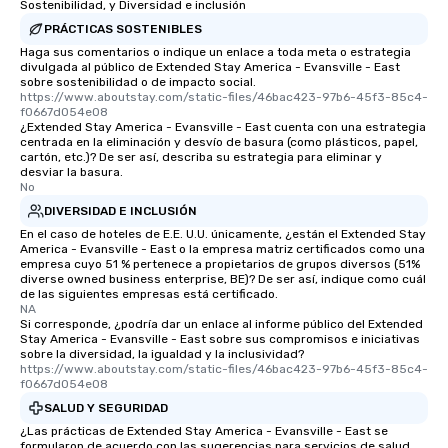
Sostenibilidad, y Diversidad e inclusión
PRÁCTICAS SOSTENIBLES
Haga sus comentarios o indique un enlace a toda meta o estrategia
divulgada al público de Extended Stay America - Evansville - East
sobre sostenibilidad o de impacto social.
https://www.aboutstay.com/static-files/46bac423-97b6-45f3-85c4-
f0667d054e08
¿Extended Stay America - Evansville - East cuenta con una estrategia
centrada en la eliminación y desvío de basura (como plásticos, papel,
cartón, etc.)? De ser así, describa su estrategia para eliminar y
desviar la basura.
No
DIVERSIDAD E INCLUSIÓN
En el caso de hoteles de E.E. U.U. únicamente, ¿están el Extended Stay
America - Evansville - East o la empresa matriz certificados como una
empresa cuyo 51 % pertenece a propietarios de grupos diversos (51%
diverse owned business enterprise, BE)? De ser así, indique como cuál
de las siguientes empresas está certificado.
NA
Si corresponde, ¿podría dar un enlace al informe público del Extended
Stay America - Evansville - East sobre sus compromisos e iniciativas
sobre la diversidad, la igualdad y la inclusividad?
https://www.aboutstay.com/static-files/46bac423-97b6-45f3-85c4-
f0667d054e08
SALUD Y SEGURIDAD
¿Las prácticas de Extended Stay America - Evansville - East se
formularon de acuerdo con las sugerencias para servicios de salud