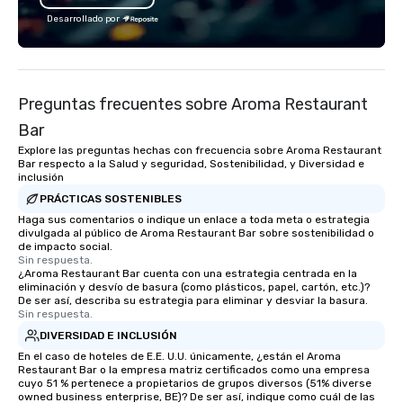
experiences. Wind in your hair,
Enjoy all the flavors of
Desarrollado por
amazing flavors, and endless fun—
casual atmosphere. U
let’s ride! 🏍️🍷🧀
friends over craft coc
carefully selected win
Brazilian-inspired app
Preguntas frecuentes sobre Aroma Restaurant
small plates. The Tradition The Story
Behind the Flavors Fo
Bar
Brazilian Steak House 
Explore las preguntas hechas con frecuencia sobre Aroma Restaurant
in the mountainous cou
Bar respecto a la Salud y seguridad, Sostenibilidad, y Diversidad e
inclusión
Grande do Sul in Southe
the lessons our found
PRÁCTICAS SOSTENIBLES
learned on their famil
Haga sus comentarios o indique un enlace a toda meta o estrategia
divulgada al público de Aroma Restaurant Bar sobre sostenibilidad o
gave them the ambition
de impacto social.
rich culinary heritage 
Sin respuesta.
¿Aroma Restaurant Bar cuenta con una estrategia centrada en la
the world.
eliminación y desvío de basura (como plásticos, papel, cartón, etc.)?
De ser así, describa su estrategia para eliminar y desviar la basura.
Sin respuesta.
DIVERSIDAD E INCLUSIÓN
En el caso de hoteles de E.E. U.U. únicamente, ¿están el Aroma
Restaurant Bar o la empresa matriz certificados como una empresa
cuyo 51 % pertenece a propietarios de grupos diversos (51% diverse
owned business enterprise, BE)? De ser así, indique como cuál de las