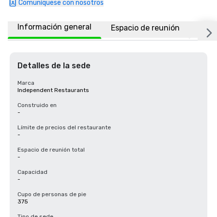
Comuníquese con nosotros
Información general
Espacio de reunión
Ubic
Detalles de la sede
Marca
Independent Restaurants
Construido en
-
Límite de precios del restaurante
-
Espacio de reunión total
-
Capacidad
-
Cupo de personas de pie
375
Tipo de sede