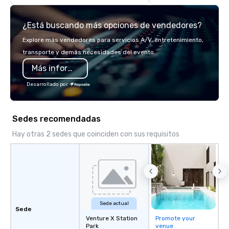
sightseeing excursion above the
that enhances the at
incredible lights of the Las Vegas
without overpowering i
¿Está buscando más opciones de vendedores?
Strip or soaring through the air
through the Grand Canyon, these
Explore más vendedores para servicios A/V, entretenimiento,
expeditions will create memories to
transporte y demás necesidades del evento.
last a lifetime.
Más información
Desarrollado por
Sedes recomendadas
Hay otras 2 sedes que coinciden con sus requisitos
Sede actual
Sede
Venture X Station
Promote your
Park
venue