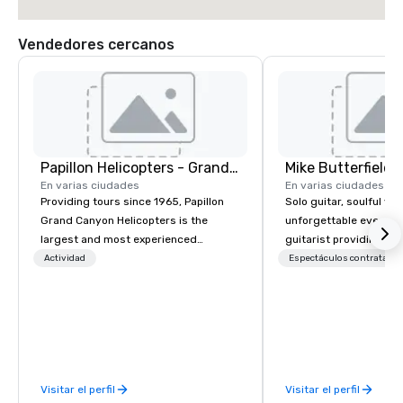
Vendedores cercanos
Papillon Helicopters - Grand Canyon Group
Mike Butterfield 
En varias ciudades
En varias ciudades
Providing tours since 1965, Papillon
Solo guitar, soulful voi
Grand Canyon Helicopters is the
unforgettable events. A solo singer,
largest and most experienced
guitarist providing ele
operator in the Grand Canyon. We are
unforgettable live mus
Actividad
Espectáculos contratado
the only company that flies the entire
gatherings, weddings,
length of the Grand Canyon, flying
events. Mike’s extensi
more than 400,000 passengers
showcases soulful, hea
annually. Guests will relish in unique
renditions of beloved 
one-of-a-kind experiences to
Jazz and Country clas
monumental destinations to exceed
1940s through today. M
Visitar el perfil
Visitar el perfil
their wanderlust. Whether it be a
warm, polished musica