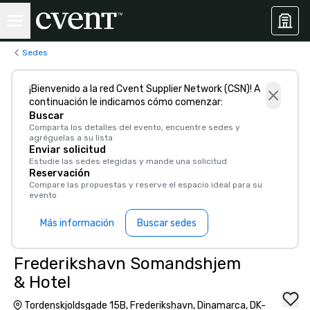
Sedes
¡Bienvenido a la red Cvent Supplier Network (CSN)! A
continuación le indicamos cómo comenzar:
Buscar
Comparta los detalles del evento, encuentre sedes y
agréguelas a su lista
Enviar solicitud
Estudie las sedes elegidas y mande una solicitud
Reservación
Compare las propuestas y reserve el espacio ideal para su
evento
Más información
Buscar sedes
Frederikshavn Somandshjem
& Hotel
Tordenskjoldsgade 15B, Frederikshavn, Dinamarca, DK-