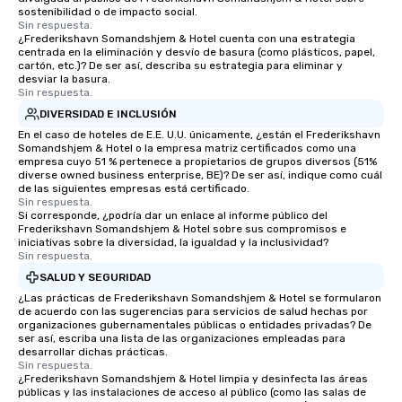
sostenibilidad o de impacto social.
Sin respuesta.
¿Frederikshavn Somandshjem & Hotel cuenta con una estrategia
centrada en la eliminación y desvío de basura (como plásticos, papel,
cartón, etc.)? De ser así, describa su estrategia para eliminar y
desviar la basura.
Sin respuesta.
DIVERSIDAD E INCLUSIÓN
En el caso de hoteles de E.E. U.U. únicamente, ¿están el Frederikshavn
Somandshjem & Hotel o la empresa matriz certificados como una
empresa cuyo 51 % pertenece a propietarios de grupos diversos (51%
diverse owned business enterprise, BE)? De ser así, indique como cuál
de las siguientes empresas está certificado.
Sin respuesta.
Si corresponde, ¿podría dar un enlace al informe público del
Frederikshavn Somandshjem & Hotel sobre sus compromisos e
iniciativas sobre la diversidad, la igualdad y la inclusividad?
Sin respuesta.
SALUD Y SEGURIDAD
¿Las prácticas de Frederikshavn Somandshjem & Hotel se formularon
de acuerdo con las sugerencias para servicios de salud hechas por
organizaciones gubernamentales públicas o entidades privadas? De
ser así, escriba una lista de las organizaciones empleadas para
desarrollar dichas prácticas.
Sin respuesta.
¿Frederikshavn Somandshjem & Hotel limpia y desinfecta las áreas
públicas y las instalaciones de acceso al público (como las salas de