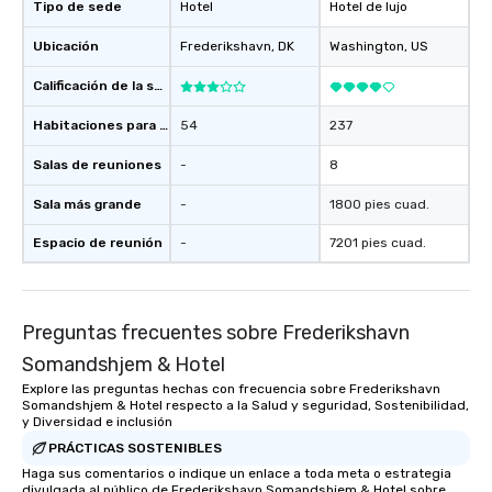
Tipo de sede
Hotel
Hotel de lujo
Ubicación
Frederikshavn
, DK
Washington
, US
Calificación de la sede
Habitaciones para huéspedes
54
237
Salas de reuniones
-
8
Sala más grande
-
1800 pies cuad.
Espacio de reunión
-
7201 pies cuad.
Preguntas frecuentes sobre Frederikshavn
Somandshjem & Hotel
Explore las preguntas hechas con frecuencia sobre Frederikshavn
Somandshjem & Hotel respecto a la Salud y seguridad, Sostenibilidad,
y Diversidad e inclusión
PRÁCTICAS SOSTENIBLES
Haga sus comentarios o indique un enlace a toda meta o estrategia
divulgada al público de Frederikshavn Somandshjem & Hotel sobre