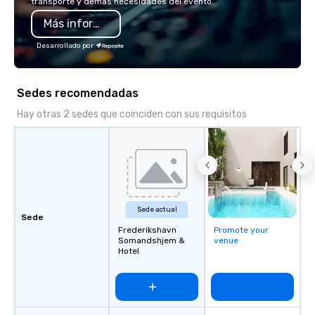
transporte y demás necesidades del evento.
Más información
Desarrollado por
Sedes recomendadas
Hay otras 2 sedes que coinciden con sus requisitos
Sede actual
Sede
Frederikshavn
Promote your
Somandshjem &
venue
Hotel