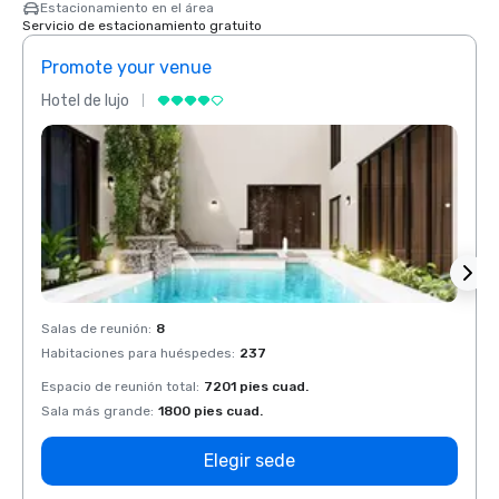
Estacionamiento en el área
Servicio de estacionamiento gratuito
Promote your venue
Prom
Hotel de lujo
Hotel 
Salas de reunión
:
8
Salas 
Habitaciones para huéspedes
:
237
Habit
Espacio de reunión total
:
7201 pies cuad.
Espaci
Sala más grande
:
1800 pies cuad.
Sala 
Elegir sede