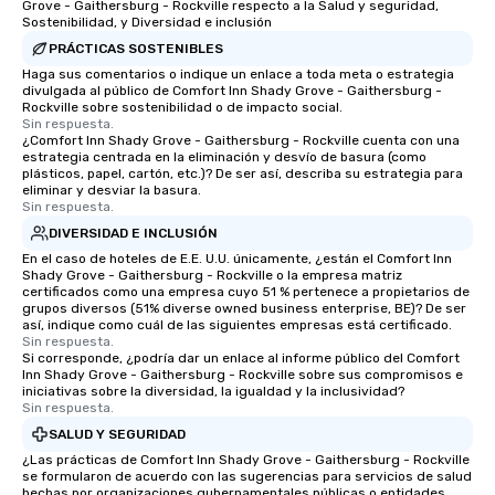
Grove - Gaithersburg - Rockville respecto a la Salud y seguridad,
Sostenibilidad, y Diversidad e inclusión
PRÁCTICAS SOSTENIBLES
Haga sus comentarios o indique un enlace a toda meta o estrategia
divulgada al público de Comfort Inn Shady Grove - Gaithersburg -
Rockville sobre sostenibilidad o de impacto social.
Sin respuesta.
¿Comfort Inn Shady Grove - Gaithersburg - Rockville cuenta con una
estrategia centrada en la eliminación y desvío de basura (como
plásticos, papel, cartón, etc.)? De ser así, describa su estrategia para
eliminar y desviar la basura.
Sin respuesta.
DIVERSIDAD E INCLUSIÓN
En el caso de hoteles de E.E. U.U. únicamente, ¿están el Comfort Inn
Shady Grove - Gaithersburg - Rockville o la empresa matriz
certificados como una empresa cuyo 51 % pertenece a propietarios de
grupos diversos (51% diverse owned business enterprise, BE)? De ser
así, indique como cuál de las siguientes empresas está certificado.
Sin respuesta.
Si corresponde, ¿podría dar un enlace al informe público del Comfort
Inn Shady Grove - Gaithersburg - Rockville sobre sus compromisos e
iniciativas sobre la diversidad, la igualdad y la inclusividad?
Sin respuesta.
SALUD Y SEGURIDAD
¿Las prácticas de Comfort Inn Shady Grove - Gaithersburg - Rockville
se formularon de acuerdo con las sugerencias para servicios de salud
hechas por organizaciones gubernamentales públicas o entidades