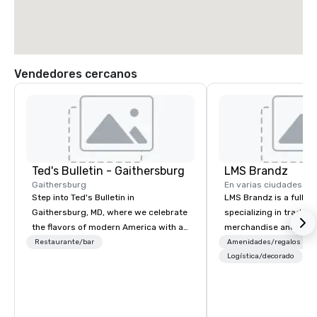
Vendedores cercanos
Ted's Bulletin - Gaithersburg
LMS Brandz
Gaithersburg
En varias ciudades
Step into Ted's Bulletin in
LMS Brandz is a full-s
Gaithersburg, MD, where we celebrate
specializing in trade 
the flavors of modern America with a
merchandise and muc
Maryland flair. As your local culinary
booth giveaways and 
Restaurante/bar
Amenidades/regalos
destination, we pride ourselves on
to executive gifting, d
Logística/decorado
serving up exceptional meals from all-
banners, signage, fulfi
day breakfast to sophisticated
logistics, shipping, al
dinners and everything in between.
commerce solutions we 
While there are many 