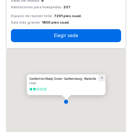
Salas de reunión
:
8
Salas 
Habitaciones para huéspedes
:
237
Habit
Espacio de reunión total
:
7201 pies cuad.
Espaci
Sala más grande
:
1800 pies cuad.
Sala 
Elegir sede
Comfort Inn Shady Grove - Gaithersburg - Rockville
Hotel
2 de 5