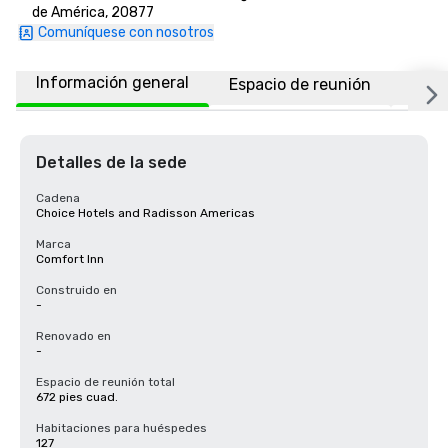
de América, 20877
Comuníquese con nosotros
Información general
Espacio de reunión
Habi
Detalles de la sede
Cadena
Choice Hotels and Radisson Americas
Marca
Comfort Inn
Construido en
-
Renovado en
-
Espacio de reunión total
672 pies cuad.
Habitaciones para huéspedes
127