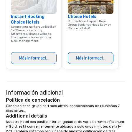
Instant Booking
Choice Hotels
Connections Happen Here.
Choice Hotels
Group Bookings Made Easy by
Secure your next group block of
Choice Hotels®
6 – 25 rooms instantly.
Afterwards, share a website
link to guests for easy room
block management.
Más información
Más información
Información adicional
Política de cancelación
Cancelaciones grupales 1 mes antes, cancelaciones de reuniones 7 
días antes.
Additional details
Nuestro hotel con pasillo interior, ganador de varios premios Platinum 
y Gold, está convenientemente ubicado a solo unos minutos de la I-
270. También estamos orgullosos de nuestra calificación de tres 