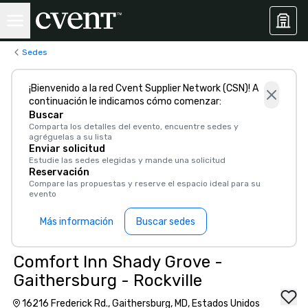
Sedes
¡Bienvenido a la red Cvent Supplier Network (CSN)! A
continuación le indicamos cómo comenzar:
Buscar
Comparta los detalles del evento, encuentre sedes y
agréguelas a su lista
Enviar solicitud
Estudie las sedes elegidas y mande una solicitud
Reservación
Compare las propuestas y reserve el espacio ideal para su
evento
Más información
Buscar sedes
Comfort Inn Shady Grove -
Gaithersburg - Rockville
16216 Frederick Rd., Gaithersburg, MD, Estados Unidos