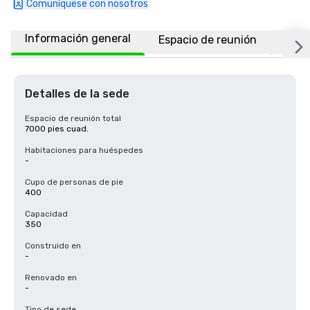
Comuníquese con nosotros
Información general
Espacio de reunión
Ubic
Detalles de la sede
Espacio de reunión total
7000 pies cuad.
Habitaciones para huéspedes
-
Cupo de personas de pie
400
Capacidad
350
Construido en
-
Renovado en
-
Tipo de sede