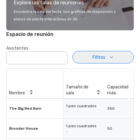
Explore las salas de reuniones
Encuentre la sala perfecta, con gráficos de disposición y
planos de planta interactivos en 3D.
Espacio de reunión
Asistentes
Filtros
Tamaño de
Capacidad
Nombre
sala
máx.
1 pies cuadrados
The Big Red Barn
350
-
1 pies cuadrados
Brooder House
50
-