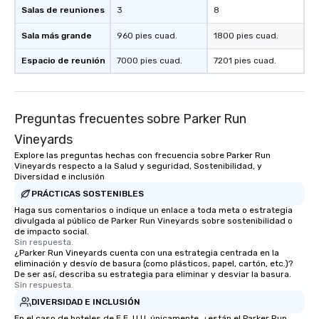
Salas de reuniones
3
8
Sala más grande
960 pies cuad.
1800 pies cuad.
Espacio de reunión
7000 pies cuad.
7201 pies cuad.
Preguntas frecuentes sobre Parker Run
Vineyards
Explore las preguntas hechas con frecuencia sobre Parker Run
Vineyards respecto a la Salud y seguridad, Sostenibilidad, y
Diversidad e inclusión
PRÁCTICAS SOSTENIBLES
Haga sus comentarios o indique un enlace a toda meta o estrategia
divulgada al público de Parker Run Vineyards sobre sostenibilidad o
de impacto social.
Sin respuesta.
¿Parker Run Vineyards cuenta con una estrategia centrada en la
eliminación y desvío de basura (como plásticos, papel, cartón, etc.)?
De ser así, describa su estrategia para eliminar y desviar la basura.
Sin respuesta.
DIVERSIDAD E INCLUSIÓN
En el caso de hoteles de E.E. U.U. únicamente, ¿están el Parker Run