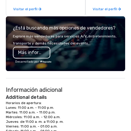
Connect with us today for more
through our vetted int
Visitar el perfil
Visitar el perfil
information, or send us your logo and
partner network. We are committed to
we will create an interactive
delivering high-qualit
presentation highlighting your brand.
transportation that m
¿Está buscando más opciones de vendedores?
standards of today’s c
and meetings programs
Explore más vendedores para servicios A/V, entretenimiento,
safety, punctuality, c
transporte y demás necesidades del evento.
service excellence. Ou
Más información
team and attention to 
dependable, polished 
Desarrollado por
every trip, earning the
of corporate clients, 
and meeting planners a
Información adicional
Additional details
Horarios de apertura:

Lunes: 11:00 a.m. - 11:00 p.m.

Martes: 11:00 a.m. - 11:00 p.m.

Miércoles: 11:00 a.m. - 12:00 a.m.

Jueves: de 11:00 a. m. a 11:00 p. m.

Viernes: 11:00 a.m. - 01:00 a.m.
