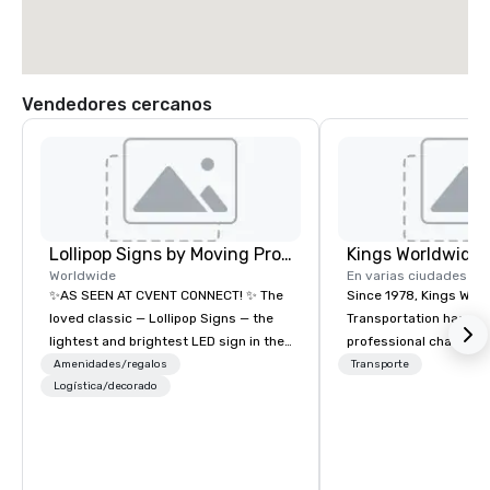
Vendedores cercanos
Lollipop Signs by Moving Products
Worldwide
En varias ciudades
✨AS SEEN AT CVENT CONNECT! ✨ The
Since 1978, Kings Wor
loved classic — Lollipop Signs — the
Transportation has deli
lightest and brightest LED sign in the
professional chauffeu
world • Open Seats in Dark
transportation solutio
Amenidades/regalos
Transporte
Auditoriums • Brand Recognition • VIP
Logística/decorado
travelers and meeting
Seating • Direct Guests & Manage
worldwide. Headquart
Traffic Flow • Brighten up your event
Oklahoma City, OK we 
with Lollipop Signs! Complimentary
seamless service thr
catalogue with your branding –
than 500 cities across