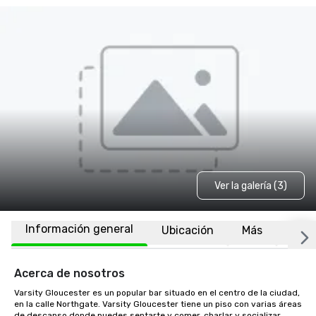
Ver la galería (3)
Información general
Ubicación
Más
Preg
Acerca de nosotros
Varsity Gloucester es un popular bar situado en el centro de la ciudad, 
en la calle Northgate. Varsity Gloucester tiene un piso con varias áreas 
de descanso donde puedes sentarte y comer, charlar y socializar. 
