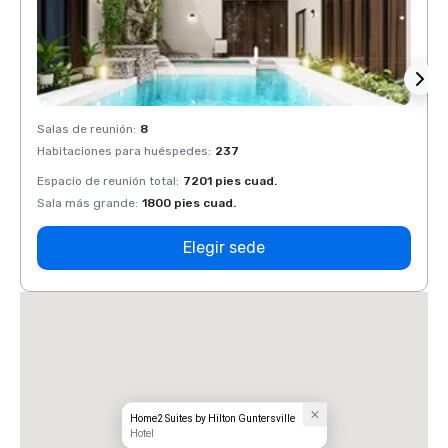
Salas de reunión
:
8
Salas 
Habitaciones para huéspedes
:
237
Habit
Espacio de reunión total
:
7201 pies cuad.
Espaci
Sala más grande
:
1800 pies cuad.
Sala 
Elegir sede
Home2 Suites by Hilton Guntersville
Hotel