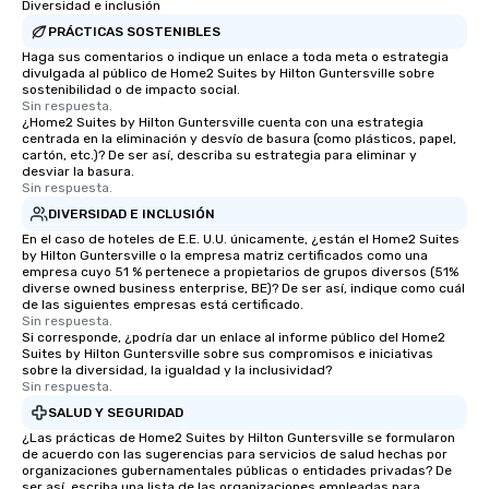
Diversidad e inclusión
PRÁCTICAS SOSTENIBLES
Haga sus comentarios o indique un enlace a toda meta o estrategia
divulgada al público de Home2 Suites by Hilton Guntersville sobre
sostenibilidad o de impacto social.
Sin respuesta.
¿Home2 Suites by Hilton Guntersville cuenta con una estrategia
centrada en la eliminación y desvío de basura (como plásticos, papel,
cartón, etc.)? De ser así, describa su estrategia para eliminar y
desviar la basura.
Sin respuesta.
DIVERSIDAD E INCLUSIÓN
En el caso de hoteles de E.E. U.U. únicamente, ¿están el Home2 Suites
by Hilton Guntersville o la empresa matriz certificados como una
empresa cuyo 51 % pertenece a propietarios de grupos diversos (51%
diverse owned business enterprise, BE)? De ser así, indique como cuál
de las siguientes empresas está certificado.
Sin respuesta.
Si corresponde, ¿podría dar un enlace al informe público del Home2
Suites by Hilton Guntersville sobre sus compromisos e iniciativas
sobre la diversidad, la igualdad y la inclusividad?
Sin respuesta.
SALUD Y SEGURIDAD
¿Las prácticas de Home2 Suites by Hilton Guntersville se formularon
de acuerdo con las sugerencias para servicios de salud hechas por
organizaciones gubernamentales públicas o entidades privadas? De
ser así, escriba una lista de las organizaciones empleadas para