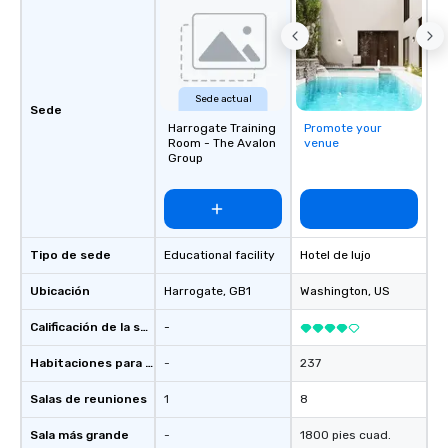
Activities and Conferences are our
specialty! Our trivia events are an
easy (and “non-cringey”) way for
attendees to connect quickly —
especially those, for virtual events, at
Sede actual
different locations! These quick
Sede
connections create a friendly,
Harrogate Training
Promote your
Room - The Avalon
venue
collaborative environment and boost
Group
communication beyond the event
itself.
Tipo de sede
Educational facility
Hotel de lujo
Ubicación
Harrogate
, GB1
Washington
, US
Calificación de la sede
-
Habitaciones para huéspedes
-
237
Salas de reuniones
1
8
Sala más grande
-
1800 pies cuad.