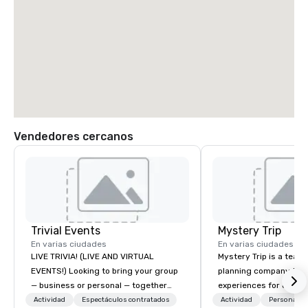
Vendedores cercanos
Trivial Events
Mystery Trip
En varias ciudades
En varias ciudades
LIVE TRIVIA! (LIVE AND VIRTUAL
Mystery Trip is a team
EVENTS!) Looking to bring your group
planning company that
— business or personal — together
experiences for our cli
and have some fun? Or maybe there’s
"mystery" is that none
Actividad
Espectáculos contratados
Actividad
Personal pr