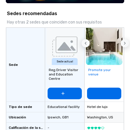
scavenger hunts can b
time of year. Short tim
Sedes recomendadas
problem – we can arra
scavenger hunt on ver
Hay otras 2 sedes que coinciden con sus requisitos
and with little time an
by you. Anyone! Our scavenger hunts
are designed for both 
groups. There is no gr
can’t handle! We have 
pricing options to sui
Sede actual
and the specific needs
Sede
Reg Driver Visitor
Promote your
Perfect for meetings, 
and Education
venue
conferences.
Centre
Tipo de sede
Educational facility
Hotel de lujo
Ubicación
Ipswich
, GB1
Washington
, US
Calificación de la sede
-