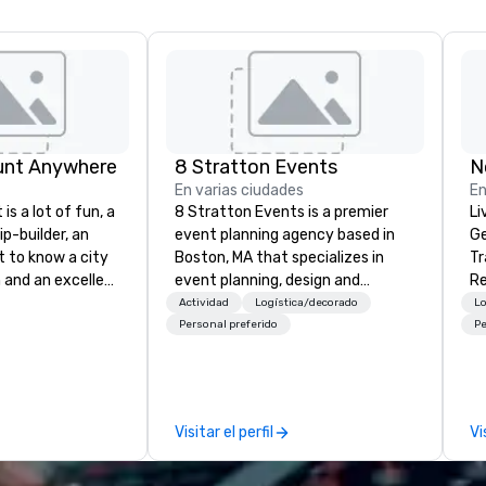
unt Anywhere
8 Stratton Events
N
En varias ciudades
En
is a lot of fun, a
8 Stratton Events is a premier
Li
ip-builder, an
event planning agency based in
Ge
t to know a city
Boston, MA that specializes in
Tr
n and an excellent
event planning, design and
Re
ivity for your
production. From intimate
Actividad
Logística/decorado
Lo
rticular
gatherings to large-scale
Personal preferido
Pe
porate groups,
productions, we offer full-service
 more successful
planning support designed for
ing programs if
corporate, nonprofit and private
 skills such as
clients seeking a partner that
Visitar el perfil
Vi
creativity, time
offers inspiration, organization
ritization and
and collaboration. Our clients span
e
a wide range of industries,