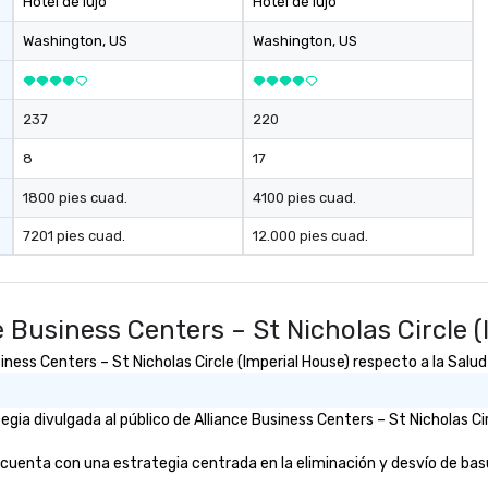
Hotel de lujo
Hotel de lujo
ferences.
Washington
, US
Washington
, US
237
220
8
17
1800 pies cuad.
4100 pies cuad.
7201 pies cuad.
12.000 pies cuad.
 Business Centers – St Nicholas Circle (
ess Centers – St Nicholas Circle (Imperial House) respecto a la Salud y
ia divulgada al público de Alliance Business Centers – St Nicholas Circ
 cuenta con una estrategia centrada en la eliminación y desvío de basur