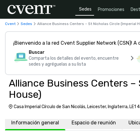
Sedes
Promociones
Dest
Cvent
Sedes
Alliance Business Centers – St Nicholas Circle (Imperial 
¡Bienvenido a la red Cvent Supplier Network (CSN)! A
Buscar
Comparta los detalles del evento, encuentre
sedes y agréguelas a su lista
Alliance Business Centers – S
House)
Casa Imperial Círculo de San Nicolás, Leicester, Inglaterra, LE1 4
Información general
Espacio de reunión
Ubic