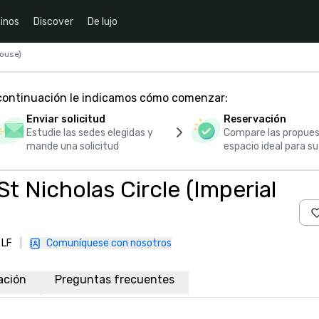
inos
Discover
De lujo
House)
 continuación le indicamos cómo comenzar:
Enviar solicitud
Reservación
Estudie las sedes elegidas y
Compare las propues
mande una solicitud
espacio ideal para s
t Nicholas Circle (Imperial
 LF
|
Comuníquese con nosotros
ación
Preguntas frecuentes