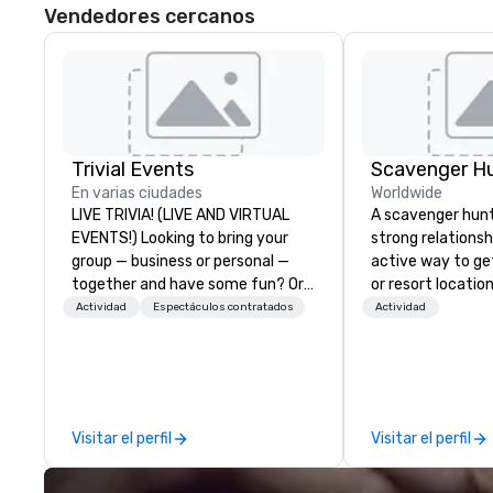
Vendedores cercanos
Trivial Events
Scavenger H
En varias ciudades
Worldwide
LIVE TRIVIA! (LIVE AND VIRTUAL
A scavenger hunt 
EVENTS!) Looking to bring your
strong relationsh
group — business or personal —
active way to ge
together and have some fun? Or
or resort locatio
maybe there’s a special occasion
team building act
Actividad
Espectáculos contratados
Actividad
you’d like to celebrate in a unique
next event. Of pa
way? Trivial Events offers live and
relevance to cor
virtual trivia contests that
participants are
engage everyone and create a
in our team build
unique, shared experience! Why
they use business
Visitar el perfil
Visitar el perfil
choose Trivial Events? • Our trivia
problem-solving, 
content specifically encourages
management, prio
teamwork and interactions. •.
decision-making. Anywhere! W