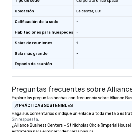
Tipo de sede
Corporate office space
different locations! These quick
your group. Perfect for meetings,
connections create a friendly,
offsites and con
Ubicación
Leicester
, GB1
collaborative environment and
Calificación de la sede
-
boost communication beyond the
event itself.
Habitaciones para huéspedes
-
Salas de reuniones
1
Sala más grande
-
Espacio de reunión
-
Preguntas frecuentes sobre Alliance
Explore las preguntas hechas con frecuencia sobre Alliance Busin
PRÁCTICAS SOSTENIBLES
Haga sus comentarios o indique un enlace a toda meta o estrateg
Sin respuesta.
¿Alliance Business Centers – St Nicholas Circle (Imperial House)
estrategia para eliminar y desviar la basura.