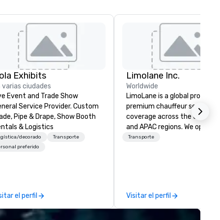
ola Exhibits
Limolane Inc.
 varias ciudades
Worldwide
ve Event and Trade Show
LimoLane is a global provider 
neral Service Provider. Custom
premium chauffeur services 
ade, Pipe & Drape, Show Booth
coverage across the USA, EM
ntals & Logistics
and APAC regions. We operat
24/7, offering a seamless
gística/decorado
Transporte
Transporte
experience for booking reliabl
rsonal preferido
luxurious transportation thr
our online platform at
www.limolane.com. LimoLane
specializes in catering to
sitar el perfil
Visitar el perfil
businesses, events, and
individuals who require high-
quality mobility solutions,