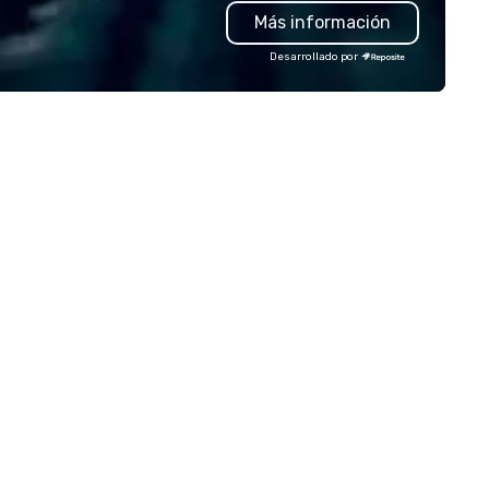
Más información
ensuring professionalism,
comfort, and punctuality. Our
Desarrollado por
services are tailored to meet
diverse mobility needs, includ
airport transfers, corporate
travel, event transportation,
a strong expertise in managi
complex large-scale events.