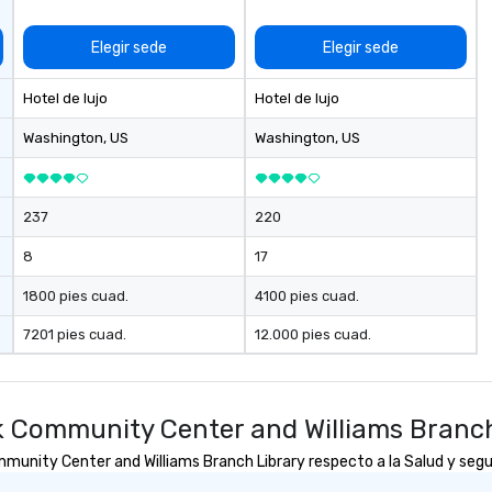
Elegir sede
Elegir sede
Hotel de lujo
Hotel de lujo
Washington
, US
Washington
, US
237
220
8
17
1800 pies cuad.
4100 pies cuad.
7201 pies cuad.
12.000 pies cuad.
k Community Center and Williams Branc
unity Center and Williams Branch Library respecto a la Salud y seguri