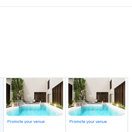
background checks GPS tracking
ov
and flight monitoring Impeccable
sp
safety standards Partnerships
au
with world-class organizations We
Ou
don’t just move you from point A
ne
to point B – the team at Joshua’s
ar
Worldwide creates memorable
la
journeys tailored to your needs.
no
Whether you’re traveling for
ar
business or pleasure, Joshua’s
co
Worldwide ensures your
ju
transportation is comfortable,
sm
safe, and exceptional.
fu
ha
Promote your venue
Promote your venue