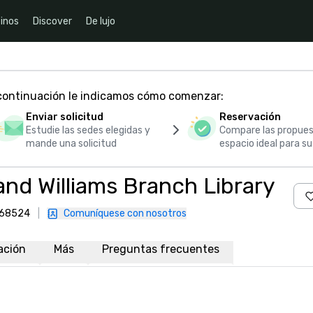
inos
Discover
De lujo
 continuación le indicamos cómo comenzar:
Enviar solicitud
Reservación
Estudie las sedes elegidas y
Compare las propues
mande una solicitud
espacio ideal para s
nd Williams Branch Library
, 68524
|
Comuníquese con nosotros
ación
Más
Preguntas frecuentes