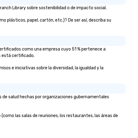
more ways to network, but a
more convivial way to do so. Large
anch Library sobre sostenibilidad o de impacto social.
Groups Welcome Lip Smackin
 plásticos, papel, cartón, etc.)? De ser así, describa su
Foodie Tours is ideal for group
small or large. Our experience
accommodate groups from a
few as 1 to as many as 500
guests, making us an ideal ch
z certificados como una empresa cuyo 51 % pertenece a
for any corporate group even
 está certificado.
Stress-Free Booking Process
Booking a tour is stress-free
s e iniciativas sobre la diversidad, la igualdad y la
allows you to enjoy the com
of your guests more easily. Yo
take comfort knowing that
everything is taken care of 
ios de salud hechas por organizaciones gubernamentales
the moment the tour is book
the minute it concludes. Sinc
the menu is already set, you 
 (como las salas de reuniones, los restaurantes, las áreas de
nothing to worry about. Just
remember to submit ahead o
tour date any dietary restric
and food allergies for anyone 