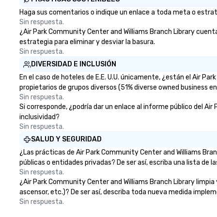
Haga sus comentarios o indique un enlace a toda meta o estrate
Sin respuesta.
¿Air Park Community Center and Williams Branch Library cuenta c
estrategia para eliminar y desviar la basura.
Sin respuesta.
DIVERSIDAD E INCLUSIÓN
En el caso de hoteles de E.E. U.U. únicamente, ¿están el Air 
propietarios de grupos diversos (51% diverse owned business ent
Sin respuesta.
Si corresponde, ¿podría dar un enlace al informe público del Air
inclusividad?
Sin respuesta.
SALUD Y SEGURIDAD
¿Las prácticas de Air Park Community Center and Williams Bran
públicas o entidades privadas? De ser así, escriba una lista de 
Sin respuesta.
¿Air Park Community Center and Williams Branch Library limpia y 
ascensor, etc.)? De ser así, describa toda nueva medida imple
Sin respuesta.