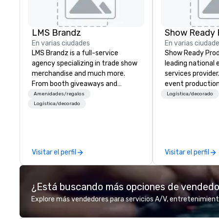
LMS Brandz
Show Ready 
En varias ciudades
En varias ciudad
LMS Brandz is a full-service
Show Ready Produ
agency specializing in trade show
leading national
merchandise and much more.
services provider
From booth giveaways and
event production
branded apparel to executive
start to finish. O
Amenidades/regalos
Logística/decorado
gifting, displays, banners, signage,
dedicated to mak
Logística/decorado
fulfillment, logistics, shipping,
begin with your v
along with e-commerce solutions
you and your att
we handle it all. While there are
by the experienc
many promotional companies to
Visitar el perfil
Visitar el perfil
choose from, our 20+ years of
industry experience and
commitment to exceptional
¿Está buscando más opciones de vended
customer service set us apart. We
deliver smart, reliable solutions
Explore más vendedores para servicios A/V, entretenimient
designed to make the end-user
experience seamless from start