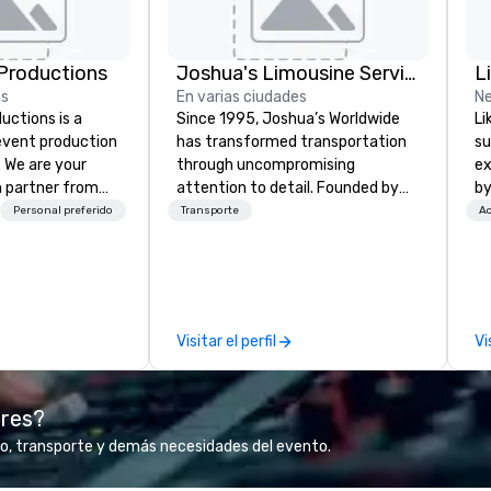
Productions
Joshua's Limousine Service
L
es
En varias ciudades
Ne
ctions is a
Since 1995, Joshua’s Worldwide
Li
 event production
has transformed transportation
su
. We are your
through uncompromising
ex
 partner from
attention to detail. Founded by
by
ur team is
Gary and Belinda McKeon with just
to
Personal preferido
Transporte
Ac
ing sure we
six vehicles, we’ve grown into a
bu
ision and leave
premier transportation service
Br
endees inspired
with a fleet of 35+ vehicles and
fo
e.
over 50 dedicated team
br
members. Our commitment goes
th
Visitar el perfil
Vi
beyond transportation – we
me
provide an experience. From
un
casino shuttles to corporate
Lo
ores?
events, weddings to leisure tours,
Ne
we deliver first-class service with:
fo
o, transporte y demás necesidades del evento.
24/7 live customer support
co
Rigorous chauffeur training and
20