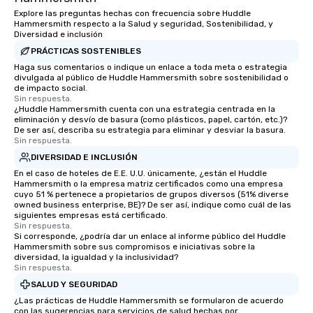
Explore las preguntas hechas con frecuencia sobre Huddle
Hammersmith respecto a la Salud y seguridad, Sostenibilidad, y
Diversidad e inclusión
PRÁCTICAS SOSTENIBLES
Haga sus comentarios o indique un enlace a toda meta o estrategia
divulgada al público de Huddle Hammersmith sobre sostenibilidad o
de impacto social.
Sin respuesta.
¿Huddle Hammersmith cuenta con una estrategia centrada en la
eliminación y desvío de basura (como plásticos, papel, cartón, etc.)?
De ser así, describa su estrategia para eliminar y desviar la basura.
Sin respuesta.
DIVERSIDAD E INCLUSIÓN
En el caso de hoteles de E.E. U.U. únicamente, ¿están el Huddle
Hammersmith o la empresa matriz certificados como una empresa
cuyo 51 % pertenece a propietarios de grupos diversos (51% diverse
owned business enterprise, BE)? De ser así, indique como cuál de las
siguientes empresas está certificado.
Sin respuesta.
Si corresponde, ¿podría dar un enlace al informe público del Huddle
Hammersmith sobre sus compromisos e iniciativas sobre la
diversidad, la igualdad y la inclusividad?
Sin respuesta.
SALUD Y SEGURIDAD
¿Las prácticas de Huddle Hammersmith se formularon de acuerdo
con las sugerencias para servicios de salud hechas por