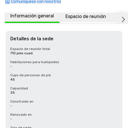
Comuníquese con nosotros
Información general
Espacio de reunión
Ubic
Detalles de la sede
Espacio de reunión total
710 pies cuad.
Habitaciones para huéspedes
-
Cupo de personas de pie
45
Capacidad
35
Construido en
-
Renovado en
-
Tipo de sede