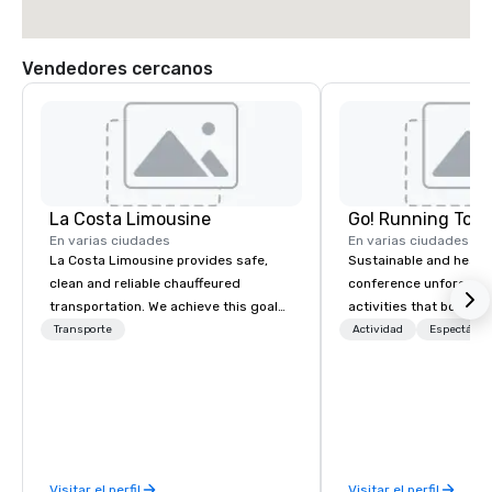
Vendedores cercanos
La Costa Limousine
Go! Running Tour
En varias ciudades
En varias ciudades
La Costa Limousine provides safe,
Sustainable and healt
clean and reliable chauffeured
conference unforgetta
transportation. We achieve this goal
activities that boost 
with highly trained chauffeurs, the
lower carbon footprint
Transporte
Actividad
Espectácul
newest vehicles available and a
world on the run with e
commitment to Five Star service. The
running guides.
difference between La Costa
Limousine and other companies can
be explained using one word – quality.
From our perfectly maintained fleet of
Visitar el perfil
Visitar el perfil
late model luxury vehicles to the