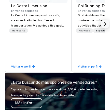
La Costa Limousine
Go! Running Tour
En varias ciudades
En varias ciudades
La Costa Limousine provides safe,
Sustainable and healt
clean and reliable chauffeured
conference unforgetta
transportation. We achieve this goal
activities that boost 
with highly trained chauffeurs, the
lower carbon footprint
Transporte
Actividad
Espectácul
newest vehicles available and a
world on the run with e
commitment to Five Star service. The
running guides.
difference between La Costa
Limousine and other companies can
be explained using one word – quality.
From our perfectly maintained fleet of
Visitar el perfil
Visitar el perfil
late model luxury vehicles to the
highly experienced and professional
team of chauffeurs and support staff;
¿Está buscando más opciones de vendedores?
you will know quality when you travel
with La Costa Limousine.
Explore más vendedores para servicios A/V, entretenimiento,
transporte y demás necesidades del evento.
Más información