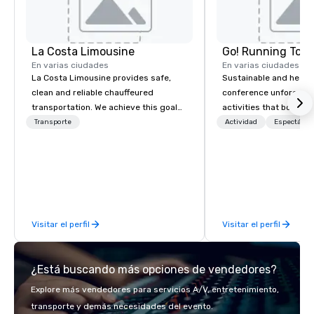
La Costa Limousine
Go! Running Tour
En varias ciudades
En varias ciudades
La Costa Limousine provides safe,
Sustainable and healt
clean and reliable chauffeured
conference unforgetta
transportation. We achieve this goal
activities that boost 
with highly trained chauffeurs, the
lower carbon footprint
Transporte
Actividad
Espectácul
newest vehicles available and a
world on the run with e
commitment to Five Star service. The
running guides.
difference between La Costa
Limousine and other companies can
be explained using one word – quality.
From our perfectly maintained fleet of
Visitar el perfil
Visitar el perfil
late model luxury vehicles to the
highly experienced and professional
team of chauffeurs and support staff;
¿Está buscando más opciones de vendedores?
you will know quality when you travel
with La Costa Limousine.
Explore más vendedores para servicios A/V, entretenimiento,
transporte y demás necesidades del evento.