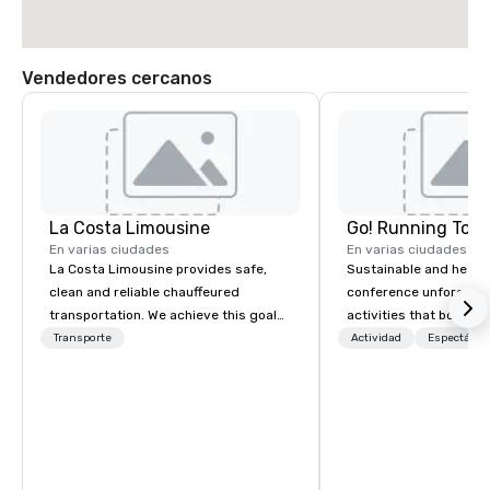
Vendedores cercanos
La Costa Limousine
Go! Running Tour
En varias ciudades
En varias ciudades
La Costa Limousine provides safe,
Sustainable and healt
clean and reliable chauffeured
conference unforgetta
transportation. We achieve this goal
activities that boost 
with highly trained chauffeurs, the
lower carbon footprint
Transporte
Actividad
Espectácul
newest vehicles available and a
world on the run with e
commitment to Five Star service. The
running guides.
difference between La Costa
Limousine and other companies can
be explained using one word – quality.
From our perfectly maintained fleet of