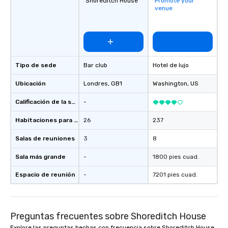
Shoreditch House
Promote your
venue
Tipo de sede
Bar club
Hotel de lujo
Ubicación
Londres
, GB1
Washington
, US
Calificación de la sede
-
Habitaciones para huéspedes
26
237
Salas de reuniones
3
8
Sala más grande
-
1800 pies cuad.
Espacio de reunión
-
7201 pies cuad.
Preguntas frecuentes sobre Shoreditch House
Explore las preguntas hechas con frecuencia sobre Shoreditch House