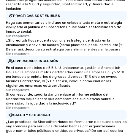
respecto a la Salud y seguridad, Sostenibilidad, y Diversidad e
inclusión
PRÁCTICAS SOSTENIBLES
Haga sus comentarios o indique un enlace a toda meta o estrategia
divulgada al público de Shoreditch House sobre sostenibilidad o de
impacto social.
Sin respuesta.
¿Shoreditch House cuenta con una estrategia centrada en la
eliminación y desvío de basura (como plásticos, papel, cartón, etc.)?
De ser así, describa su estrategia para eliminar y desviar la basura.
Sin respuesta.
DIVERSIDAD E INCLUSIÓN
En el caso de hoteles de E.E. U.U. únicamente, ¿están el Shoreditch
House o la empresa matriz certificados como una empresa cuyo 51 %
pertenece a propietarios de grupos diversos (51% diverse owned
business enterprise, BE)? De ser así, indique como cuál de las
siguientes empresas está certificado.
Sin respuesta.
Si corresponde, ¿podría dar un enlace al informe público del
Shoreditch House sobre sus compromisos e iniciativas sobre la
diversidad, la igualdad y la inclusividad?
Sin respuesta.
SALUD Y SEGURIDAD
¿Las prácticas de Shoreditch House se formularon de acuerdo con las
sugerencias para servicios de salud hechas por organizaciones
gubernamentales públicas o entidades privadas? De ser así, escriba