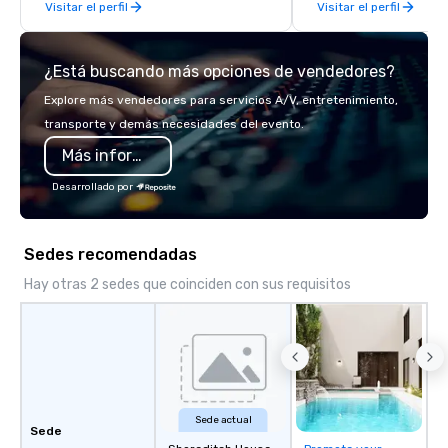
Visitar el perfil
Visitar el perfil
late model luxury vehicles to the
highly experienced and professional
team of chauffeurs and support staff;
¿Está buscando más opciones de vendedores?
you will know quality when you travel
with La Costa Limousine.
Explore más vendedores para servicios A/V, entretenimiento,
transporte y demás necesidades del evento.
Más información
Desarrollado por
Sedes recomendadas
Hay otras 2 sedes que coinciden con sus requisitos
Sede actual
Sede