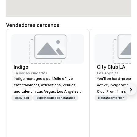
Vendedores cercanos
Indigo
City Club LA
En varias ciudades
Los Angeles
Indigo manages a portfolio of live
You'll be hard-pressed
entertainment, attractions, venues,
active, invigorating sc
and talent in Las Vegas, Los Angeles,
Club. From film screen
and Atlantic City. We specialize in
dinners to high-profil
Actividad
Espectáculos contratados
Restaurante/bar
business to business relationship
networking mixers, City
sales. Our friendly team is here to help
modern forum where t
you and your clients deliver
brightest of our city 
exceptional experiences. Indigo is not
and then make them rea
a third party; we work on behalf of the
Producers to provide best rates, a