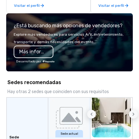
Visitar el perfil
Visitar el perfil
direct line of communication, and
unparalleled customer service.
¿Está buscando más opciones de vendedores?
Explore más vendedores para servicios A/V, entretenimiento,
transporte y demás necesidades del evento.
Más información
Desarrollado por
Sedes recomendadas
Hay otras 2 sedes que coinciden con sus requisitos
Sede actual
Sede