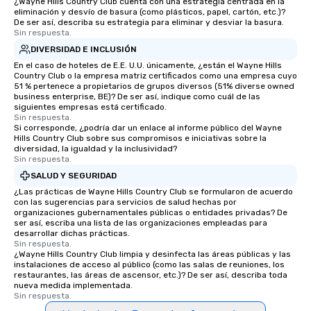
¿Wayne Hills Country Club cuenta con una estrategia centrada en la
eliminación y desvío de basura (como plásticos, papel, cartón, etc.)?
De ser así, describa su estrategia para eliminar y desviar la basura.
Sin respuesta.
DIVERSIDAD E INCLUSIÓN
En el caso de hoteles de E.E. U.U. únicamente, ¿están el Wayne Hills
Country Club o la empresa matriz certificados como una empresa cuyo
51 % pertenece a propietarios de grupos diversos (51% diverse owned
business enterprise, BE)? De ser así, indique como cuál de las
siguientes empresas está certificado.
Sin respuesta.
Si corresponde, ¿podría dar un enlace al informe público del Wayne
Hills Country Club sobre sus compromisos e iniciativas sobre la
diversidad, la igualdad y la inclusividad?
Sin respuesta.
SALUD Y SEGURIDAD
¿Las prácticas de Wayne Hills Country Club se formularon de acuerdo
con las sugerencias para servicios de salud hechas por
organizaciones gubernamentales públicas o entidades privadas? De
ser así, escriba una lista de las organizaciones empleadas para
desarrollar dichas prácticas.
Sin respuesta.
¿Wayne Hills Country Club limpia y desinfecta las áreas públicas y las
instalaciones de acceso al público (como las salas de reuniones, los
restaurantes, las áreas de ascensor, etc.)? De ser así, describa toda
nueva medida implementada.
Sin respuesta.