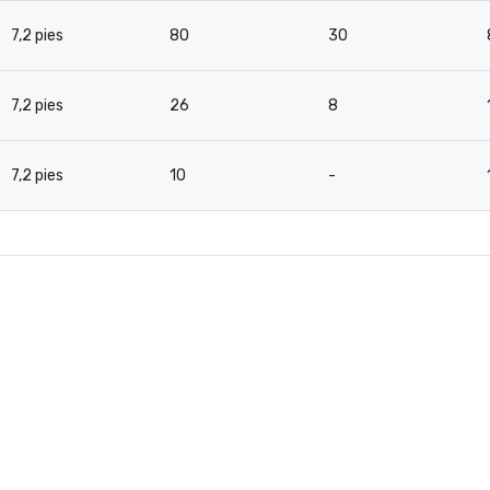
7,2 pies
80
30
7,2 pies
26
8
7,2 pies
10
-