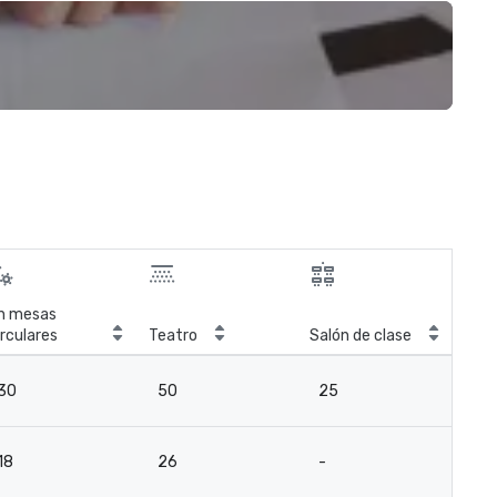
n mesas
Sal
irculares
Teatro
Salón de clase
reu
30
50
25
2
18
26
-
18