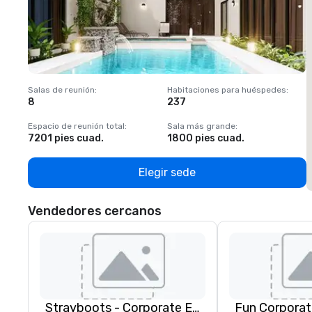
Salas de reunión
:
Habitaciones para huéspedes
:
S
8
237
1
Espacio de reunión total
:
Sala más grande
:
E
7201 pies cuad.
1800 pies cuad.
1
Elegir sede
Vendedores cercanos
Strayboots - Corporate Events and Team Building Activities
Fun Corporat