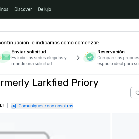
inos
Discover
De lujo
 continuación le indicamos cómo comenzar:
Enviar solicitud
Reservación
Estudie las sedes elegidas y
Compare las propues
mande una solicitud
espacio ideal para s
rmerly Larkfied Priory
HJ
|
Comuníquese con nosotros