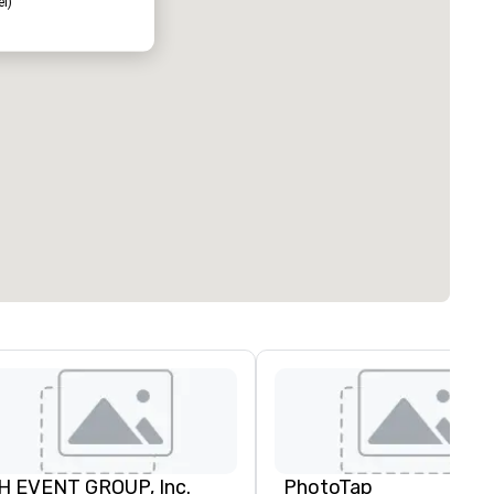
el)
H EVENT GROUP, Inc.
PhotoTap