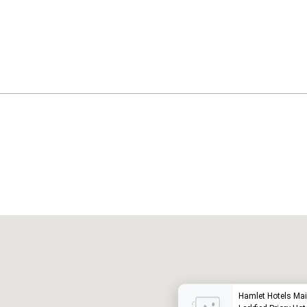
Promote your venue
otel de lujo
Hamlet Hotels Mai