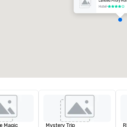
Larkfied Priory Hot
Hotel
•
4 de 5
alas de reunión
:
Habitaciones para huéspedes
:
7
220
spacio de reunión total
:
Sala más grande
:
2.000 pies cuad.
4100 pies cuad.
Elegir sede
e Magic
Mystery Trip
R