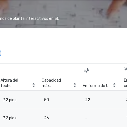
anos de planta interactivos en 3D.
Altura del
Capacidad
E
techo
máx.
En forma de U
c
7,2 pies
50
22
7,2 pies
26
-