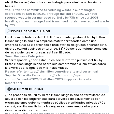
etc.)? De ser así, describa su estrategia para eliminar y desviar la
basura.
Yes, Hilton has committed to reducing waste in our managed 
operations by 50% by 2030. Through the end of 2020, we have 
reduced waste in our managed portfolio by 73% since our 2008 
baseline, and our managed and franchised hotels have reduced waste 
by 62%.
DIVERSIDAD E INCLUSIÓN
En el caso de hoteles de E.E. U.U. únicamente, ¿están el Tru by Hilton
Mason Kings Island o la empresa matriz certificados como una
empresa cuyo 51 % pertenece a propietarios de grupos diversos (51%
diverse owned business enterprise, BE)? De ser así, indique como cuál
de las siguientes empresas está certificado.
Small Business Enterprise
Si corresponde, ¿podría dar un enlace al informe público del Tru by
Hilton Mason Kings Island sobre sus compromisos e iniciativas sobre
la diversidad, la igualdad y la inclusividad?
Please refer to https://jobs.hilton.com/diversity and our annual 
Supplier Diversity Report (https://cr.hilton.com/wp-
content/uploads/2021/03/Hilton-2020-Supplier-Diversity-
Report.pdf).
SALUD Y SEGURIDAD
¿Las prácticas de Tru by Hilton Mason Kings Island se formularon de
acuerdo con las sugerencias para servicios de salud hechas por
organizaciones gubernamentales públicas o entidades privadas? De
ser así, escriba una lista de las organizaciones empleadas para
desarrollar dichas prácticas.