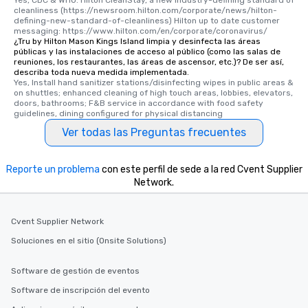
Yes, CDC & WHO. Hilton CleanStay, a new industry-defining standard of 
cleanliness (https://newsroom.hilton.com/corporate/news/hilton-
defining-new-standard-of-cleanliness) Hilton up to date customer 
messaging: https://www.hilton.com/en/corporate/coronavirus/
¿Tru by Hilton Mason Kings Island limpia y desinfecta las áreas
públicas y las instalaciones de acceso al público (como las salas de
reuniones, los restaurantes, las áreas de ascensor, etc.)? De ser así,
describa toda nueva medida implementada.
Yes, Install hand sanitizer stations/disinfecting wipes in public areas & 
on shuttles; enhanced cleaning of high touch areas, lobbies, elevators, 
doors, bathrooms; F&B service in accordance with food safety 
guidelines, dining configured for physical distancing
Ver todas las Preguntas frecuentes
Reporte un problema
con este perfil de sede a la red Cvent Supplier
Network.
Cvent Supplier Network
Soluciones en el sitio (Onsite Solutions)
Software de gestión de eventos
Software de inscripción del evento