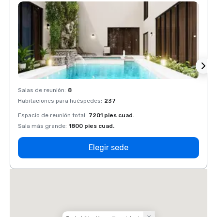
Salas de reunión
:
8
Salas 
Habitaciones para huéspedes
:
237
Habit
Espacio de reunión total
:
7201 pies cuad.
Espaci
Sala más grande
:
1800 pies cuad.
Sala 
Elegir sede