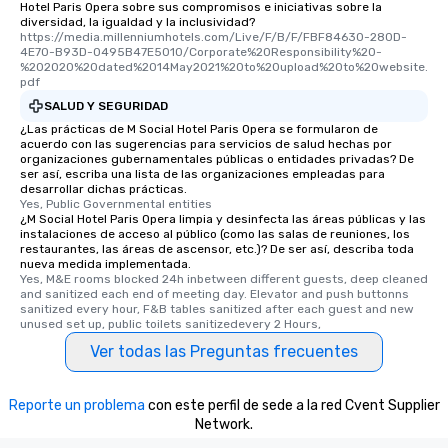
Hotel Paris Opera sobre sus compromisos e iniciativas sobre la
diversidad, la igualdad y la inclusividad?
https://media.millenniumhotels.com/Live/F/B/F/FBF84630-280D-
4E70-B93D-0495B47E5010/Corporate%20Responsibility%20-
%202020%20dated%2014May2021%20to%20upload%20to%20website.
pdf
SALUD Y SEGURIDAD
¿Las prácticas de M Social Hotel Paris Opera se formularon de
acuerdo con las sugerencias para servicios de salud hechas por
organizaciones gubernamentales públicas o entidades privadas? De
ser así, escriba una lista de las organizaciones empleadas para
desarrollar dichas prácticas.
Yes, Public Governmental entities
¿M Social Hotel Paris Opera limpia y desinfecta las áreas públicas y las
instalaciones de acceso al público (como las salas de reuniones, los
restaurantes, las áreas de ascensor, etc.)? De ser así, describa toda
nueva medida implementada.
Yes, M&E rooms blocked 24h inbetween different guests, deep cleaned 
and sanitized each end of meeting day. Elevator and push buttonns 
sanitized every hour, F&B tables sanitized after each guest and new 
unused set up, public toilets sanitizedevery 2 Hours,
Ver todas las Preguntas frecuentes
Reporte un problema
con este perfil de sede a la red Cvent Supplier
Network.