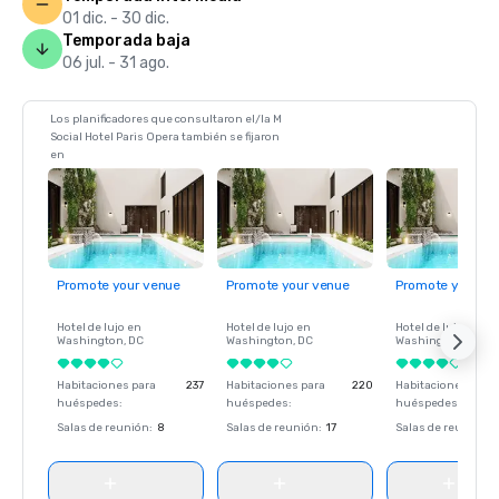
01 dic. - 30 dic.
Temporada baja
06 jul. - 31 ago.
Los planificadores que consultaron el/la M
Social Hotel Paris Opera también se fijaron
en
Promote your venue
Promote your venue
Promote your ve
Hotel de lujo en
Hotel de lujo en
Hotel de lujo en
Washington
, DC
Washington
, DC
Washington
, DC
Habitaciones para
237
Habitaciones para
220
Habitaciones para
huéspedes
:
huéspedes
:
huéspedes
:
Salas de reunión
:
8
Salas de reunión
:
17
Salas de reunión
: