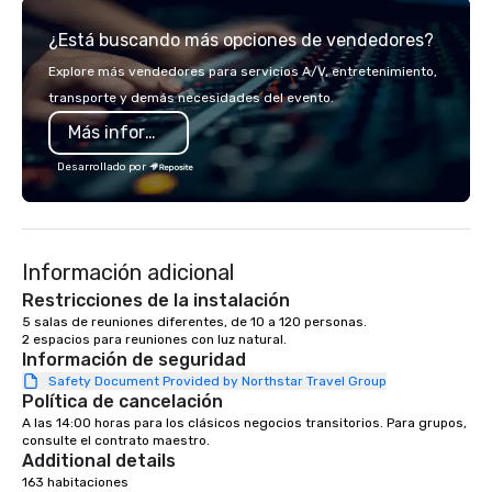
team of chauffeurs and support staff;
¿Está buscando más opciones de vendedores?
you will know quality when you travel
with La Costa Limousine.
Explore más vendedores para servicios A/V, entretenimiento,
transporte y demás necesidades del evento.
Más información
Desarrollado por
Información adicional
Restricciones de la instalación
5 salas de reuniones diferentes, de 10 a 120 personas.

Información de seguridad
Safety Document Provided by Northstar Travel Group
Política de cancelación
A las 14:00 horas para los clásicos negocios transitorios. Para grupos, 
consulte el contrato maestro.
Additional details
163 habitaciones 
