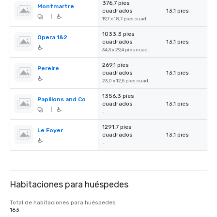
376,7 pies
Montmartre
cuadrados
13,1 pies
|
19,7 x 18,7 pies cuad.
1033,3 pies
Opera 1&2
cuadrados
13,1 pies
34,3 x 29,4 pies cuad.
269,1 pies
Pereire
cuadrados
13,1 pies
23,0 x 12,5 pies cuad.
1356,3 pies
Papillons and Co
cuadrados
13,1 pies
|
-
1291,7 pies
Le Foyer
cuadrados
13,1 pies
-
Habitaciones para huéspedes
Total de habitaciones para huéspedes
163