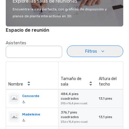
Explore las salas de reuniones
Encuentre la sala perfecta, con gráficos de disposición y
planos de planta interactivos en 3D.
Espacio de reunión
Asistentes
Filtros
Tamaño de
Altura del
Nombre
sala
techo
484,4 pies
Concorde
cuadrados
13,1 pies
29,5 x 16,4 pies cuad.
376,7 pies
Madeleine
cuadrados
13,1 pies
23,6 x 15,4 pies cuad.