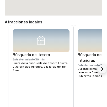
Atracciones locales
Búsqueda del tesoro
Búsqueda del te
Entretenimiento
30 min
interiores
Fuera de la búsqueda del tesoro Louvre 
Entretenimiento
30 m
y Jardin des Tuileries, a lo largo del río 
Durante el mal tiempo
Sena
tesoro de Cluedo bajo
Cubiertos (típico pari