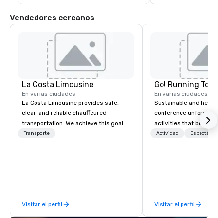
Vendedores cercanos
La Costa Limousine
Go! Running Tour
En varias ciudades
En varias ciudades
La Costa Limousine provides safe,
Sustainable and healt
clean and reliable chauffeured
conference unforgetta
transportation. We achieve this goal
activities that boost 
with highly trained chauffeurs, the
lower carbon footprint
Transporte
Actividad
Espectácul
newest vehicles available and a
world on the run with e
commitment to Five Star service. The
running guides.
difference between La Costa
Limousine and other companies can
be explained using one word – quality.
From our perfectly maintained fleet of
Visitar el perfil
Visitar el perfil
late model luxury vehicles to the
highly experienced and professional