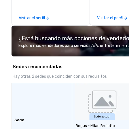
between La Costa Limousine and
more about us by
other companies can be explained
Company Profile 
using one word – quality. From our
contact us for a
Visitar el perfil
Visitar el perfil
perfectly maintained fleet of late
information or co
model luxury vehicles to the
opportunities.
highly experienced and
¿Está buscando más opciones de vended
professional team of chauffeurs
and support staff; you will know
Explore más vendedores para servicios A/V, entretenimient
quality when you travel with La
Costa Limousine.
Sedes recomendadas
Hay otras 2 sedes que coinciden con sus requisitos
Sede actual
Sede
Regus - Milan Broletto