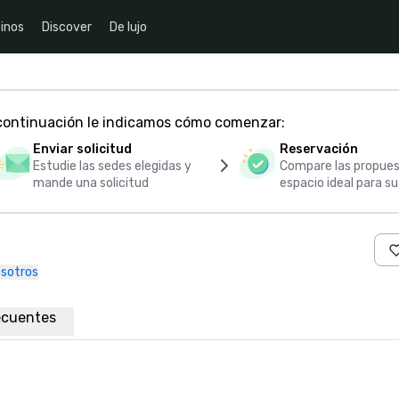
inos
Discover
De lujo
 continuación le indicamos cómo comenzar:
Enviar solicitud
Reservación
Estudie las sedes elegidas y
Compare las propues
mande una solicitud
espacio ideal para s
sotros
ecuentes