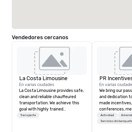
Vendedores cercanos
La Costa Limousine
PR Incentives
En varias ciudades
En varias ciudad
La Costa Limousine provides safe,
We bring our pass
clean and reliable chauffeured
and dedication to
transportation. We achieve this
made incentives,
goal with highly trained
conferences, me
chauffeurs, the newest vehicles
launches, and lux
Transporte
Actividad
Amenid
available and a commitment to
experiences for o
Servicios de banquet
Five Star service. The difference
in Italy, we invit