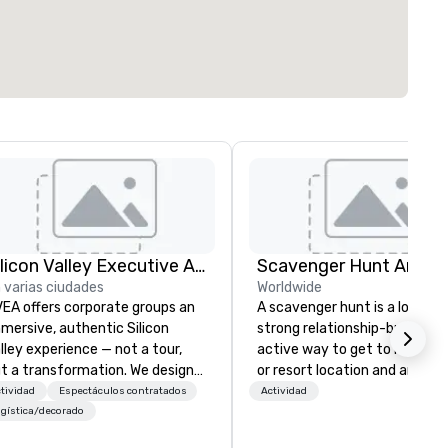
Silicon Valley Executive Academy
Scavenger Hunt Anywh
 varias ciudades
Worldwide
EA offers corporate groups an
A scavenger hunt is a lot of f
mersive, authentic Silicon
strong relationship-builder, a
lley experience — not a tour,
active way to get to know a 
t a transformation. We design
or resort location and an exce
d facilitate custom executive
team building activity for yo
tividad
Espectáculos contratados
Actividad
novation tours, learning
next event. Of particular
gística/decorado
ssions, innovation workshops,
relevance to corporate group