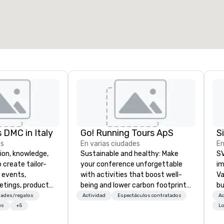
 DMC in Italy
Go! Running Tours ApS
es
En varias ciudades
En
ion, knowledge,
Sustainable and healthy: Make
SV
 create tailor-
your conference unforgettable
im
 events,
with activities that boost well-
Va
etings, product
being and lower carbon footprints.
bu
ury travel
Explore the world on the run with
an
ades/regalos
Actividad
Espectáculos contratados
Ac
ur Clients. Based
expert local running guides.
in
es
+5
Lo
e you to discover
se