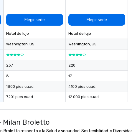
Elegir sede
Elegir sede
Hotel de lujo
Hotel de lujo
Washington
, US
Washington
, US
237
220
8
17
1800 pies cuad.
4100 pies cuad.
7201 pies cuad.
12.000 pies cuad.
 Milan Broletto
Broletto respecto a la Salud y seguridad, Sostenibilidad, y Diversidad