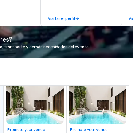
 viewing our
le
attached, and to
th
ny further
ex
Visitar el perfil
Vi
llaboration
de
co
gr
ores?
Va
mi
o, transporte y demás necesidades del evento.
fa
wa
in
de
me
un
fo
cu
se
Promote your venue
Promote your venue