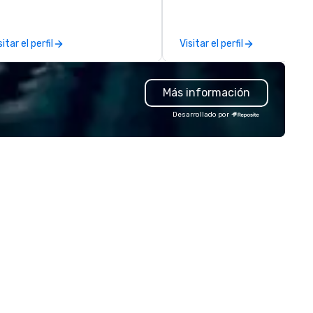
adership intensives, and behind-
participants are more succes
e-scenes tech culture
in our team building programs
periences for visiting
they use business skills such 
sitar el perfil
Visitar el perfil
legations, incentive groups, and
problem-solving, creativity, 
rporate offsites. Whether your
management, prioritization 
oup wants to think like a Silicon
decision-making. Anywhere! We
Más información
lley founder, explore the
offer scavenger hunts in citie
ndsets driving the world's
and resorts around the world.
Desarrollado por
stest-growing companies, or
Whether your group is in the 
lk away with a practical
Canada, the UK or Australia, 
novation playbook, SVEA
can do it for you. We can also
livers programming that is
you elsewhere… Europe? Asia
morable, substantive, and
Somewhere else? Let us know
iquely rooted in the Valley. Ideal
can help. Our scavenger hunt
r groups of 10–200. Fully
work everywhere! Anytime! Our
stomizable by industry,
scavenger hunts can be run a
niority, and objectives.
any time of year. Short timel
No problem – we can arrange 
scavenger hunt on very short
notice and with little time an
effort required by you. Anyone!
Our scavenger hunts are des